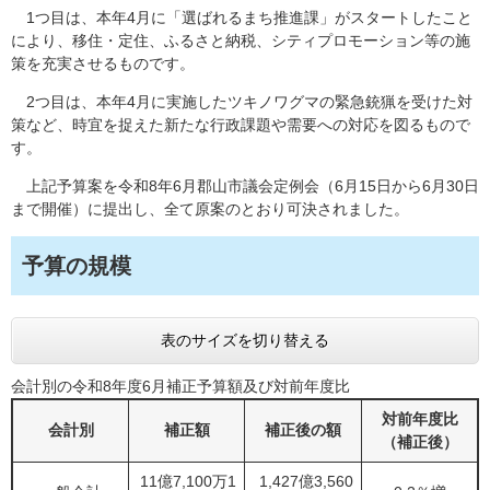
1つ目は、本年4月に「選ばれるまち推進課」がスタートしたこと
により、移住・定住、ふるさと納税、シティプロモーション等の施
策を充実させるものです。
2つ目は、本年4月に実施したツキノワグマの緊急銃猟を受けた対
策など、時宜を捉えた新たな行政課題や需要への対応を図るもので
す。
上記予算案を令和8年6月郡山市議会定例会（6月15日から6月30日
まで開催）に提出し、全て原案のとおり可決されました。
予算の規模
表のサイズを切り替える
会計別の令和8年度6月補正予算額及び対前年度比
対前年度比
会計別
補正額
補正後の額
（補正後）
11億7,100万1
1,427億3,560