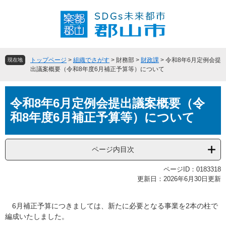
ペ
メ
ー
ニ
ジ
ュ
の
ー
先
を
頭
飛
トップページ
>
組織でさがす
>
財務部
>
財政課
>
令和8年6月定例会提
現在地
で
ば
出議案概要（令和8年度6月補正予算等）について
す
し
。
て
本
本
令和8年6月定例会提出議案概要（令
文
文
和8年度6月補正予算等）について
へ
ページ内目次
ページID：0183318
更新日：2026年6月30日更新
6月補正予算につきましては、新たに必要となる事業を2本の柱で
編成いたしました。