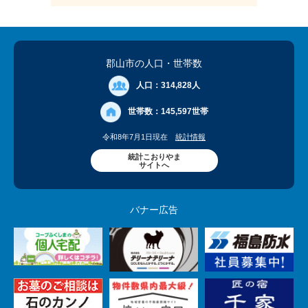
郡山市の人口
・世帯数
人口：
314,828人
世帯数：
145,597世帯
令和8年7月1日現在
統計情報
統計こおりやま
サイトへ
バナー広告