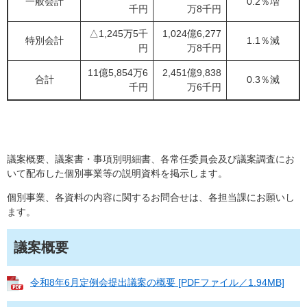
一般会計
0.2％増
千円
万8千円
△1,245万5千
1,024億6,277
特別会計
1.1％減
円
万8千円
11億5,854万6
2,451億9,838
合計
0.3％減
千円
万6千円
議案概要、議案書・事項別明細書、各常任委員会及び議案調査にお
いて配布した個別事業等の説明資料を掲示します。
個別事業、各資料の内容に関するお問合せは、各担当課にお願いし
ます。
議案概要
令和8年6月定例会提出議案の概要 [PDFファイル／1.94MB]