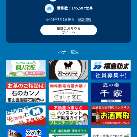
世帯数：
145,597世帯
令和8年7月1日現在
統計情報
統計こおりやま
サイトへ
バナー広告