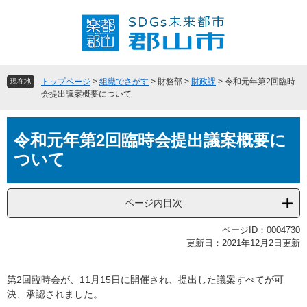
ペ
メ
ー
ニ
ジ
ュ
の
ー
先
を
頭
飛
トップページ
>
組織でさがす
>
財務部
>
財政課
>
令和元年第2回臨時
現在地
で
ば
会提出議案概要について
す
し
。
て
本
本
令和元年第2回臨時会提出議案概要に
文
文
ついて
へ
ページ内目次
ページID：0004730
更新日：2021年12月2日更新
第2回臨時会が、11月15日に開催され、提出した議案すべてが可
決、承認されました。