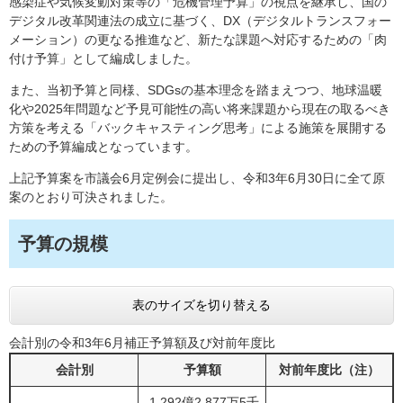
感染症や気候変動対策等の「危機管理予算」の視点を継承し、国の
デジタル改革関連法の成立に基づく、DX（デジタルトランスフォー
メーション）の更なる推進など、新たな課題へ対応するための「肉
付け予算」として編成しました。
また、当初予算と同様、SDGsの基本理念を踏まえつつ、地球温暖
化や2025年問題など予見可能性の高い将来課題から現在の取るべき
方策を考える「バックキャスティング思考」による施策を展開する
ための予算編成となっています。
上記予算案を市議会6月定例会に提出し、令和3年6月30日に全て原
案のとおり可決されました。
予算の規模
表のサイズを切り替える
会計別の令和3年6月補正予算額及び対前年度比
会計別
予算額
対前年度比（注）
1,292億2,877万5千