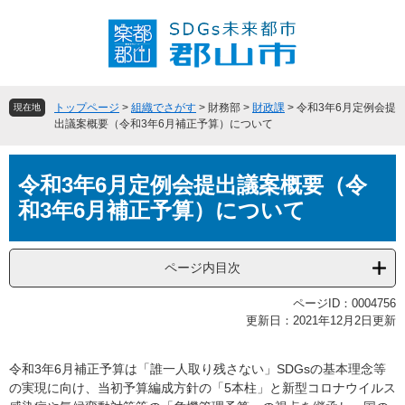
ペ
メ
ー
ニ
ジ
ュ
の
ー
先
を
頭
飛
トップページ
>
組織でさがす
>
財務部
>
財政課
>
令和3年6月定例会提
現在地
で
ば
出議案概要（令和3年6月補正予算）について
す
し
。
て
本
本
令和3年6月定例会提出議案概要（令
文
文
和3年6月補正予算）について
へ
ページ内目次
ページID：0004756
更新日：2021年12月2日更新
令和3年6月補正予算は「誰一人取り残さない」SDGsの基本理念等
の実現に向け、当初予算編成方針の「5本柱」と新型コロナウイルス