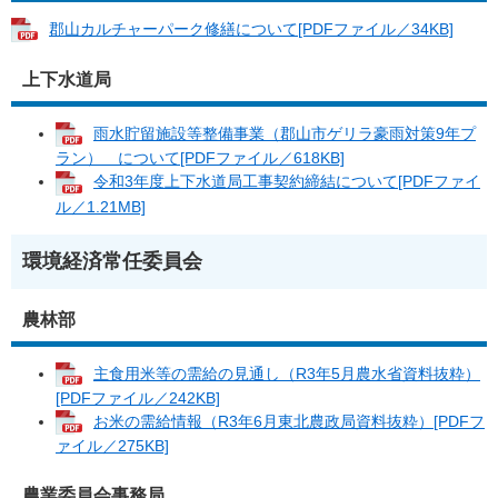
郡山カルチャーパーク修繕について[PDFファイル／34KB]
上下水道局
雨水貯留施設等整備事業（郡山市ゲリラ豪雨対策9年プ
ラン） について[PDFファイル／618KB]
令和3年度上下水道局工事契約締結について[PDFファイ
ル／1.21MB]
環境経済常任委員会
農林部
主食用米等の需給の見通し（R3年5月農水省資料抜粋）
[PDFファイル／242KB]
お米の需給情報（R3年6月東北農政局資料抜粋）[PDFフ
ァイル／275KB]
農業委員会事務局