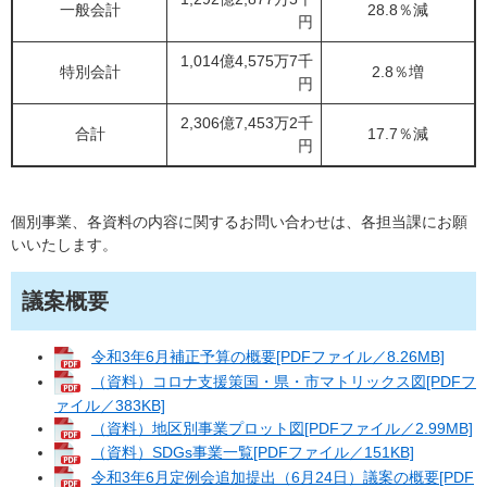
一般会計
28.8％減
円
1,014億4,575万7千
特別会計
2.8％増
円
2,306億7,453万2千
合計
17.7％減
円
個別事業、各資料の内容に関するお問い合わせは、各担当課にお願
いいたします。
議案概要
令和3年6月補正予算の概要[PDFファイル／8.26MB]
（資料）コロナ支援策国・県・市マトリックス図[PDFフ
ァイル／383KB]
（資料）地区別事業プロット図[PDFファイル／2.99MB]
（資料）SDGs事業一覧[PDFファイル／151KB]
令和3年6月定例会追加提出（6月24日）議案の概要[PDF