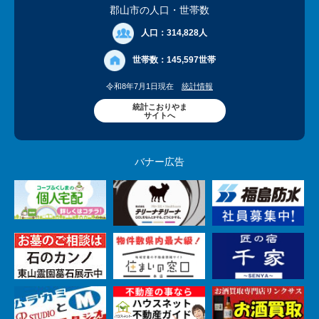
郡山市の人口
・世帯数
人口：
314,828人
世帯数：
145,597世帯
令和8年7月1日現在
統計情報
統計こおりやま
サイトへ
バナー広告