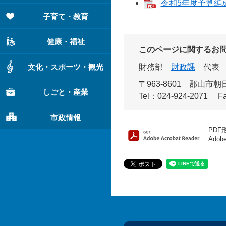
令和5年度予算編成
子育て・教育
健康・福祉
このページに関するお
文化・スポーツ・観光
財務部
財政課
代表
〒963-8601
郡山市朝日
しごと・産業
Tel：024-924-2071
F
市政情報
PDF
Ado