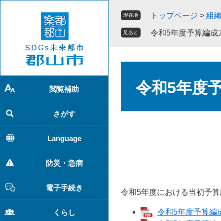
ペ
メ
トップページ
>
組
現在地
ー
ニ
ジ
ュ
令和5年度予算編成
足あと
の
ー
先
を
頭
飛
本
で
ば
文
令和5年度
す
し
閲覧補助
。
て
本
さがす
文
へ
Language
防災・急病
電子手続き
令和5年度における当初予
令和5年度予算編成
くらし