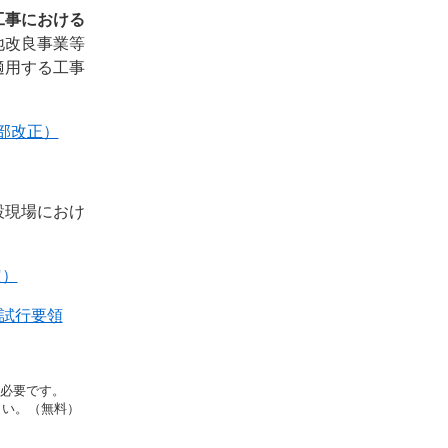
工事における
地改良事業等
適用する工事
部改正）
設現場におけ
定）
試行要領
rが必要です。
さい。（無料）