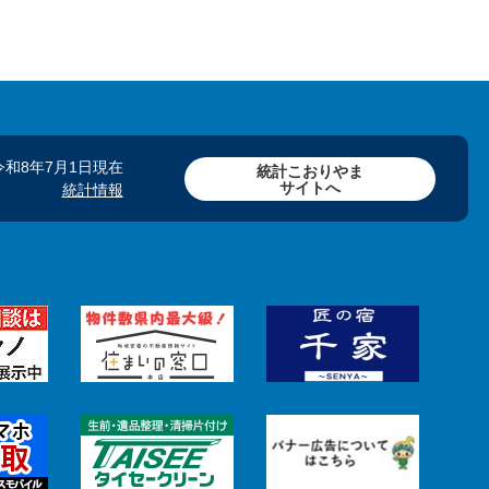
令和8年7月1日現在
統計こおりやま
サイトへ
統計情報