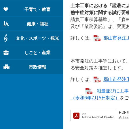
土木工事における「猛暑に
子育て・教育
熱中症対策に関する試行要
請負工事積算基準」、「森
健康・福祉
及び「業務委託」は、変更
詳しくは、
郡山市発注
文化・スポーツ・観光
しごと・産業
本市発注の工事等において
市政情報
る安全対策を推進します。
詳しくは、
郡山市発注
測量並びに工事
（令和6年7月5日制定）
をご
PDF
Ado