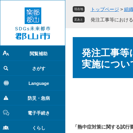
ペ
メ
トップページ
>
組
現在地
ー
ニ
ジ
ュ
発注工事等におけ
足あと
の
ー
先
を
頭
飛
本
で
ば
文
発注工事等
す
し
閲覧補助
。
て
実施につい
本
さがす
文
へ
Language
防災・急病
電子手続き
「熱中症対策に関する試行
くらし