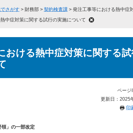
織でさがす
>
財務部
>
契約検査課
>
発注工事等における熱中症
る熱中症対策に関する試行の実施について
における熱中症対策に関する試
て
ページI
更新日：2025
印
要領」の一部改定