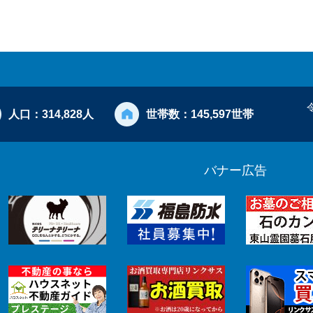
人口：
314,828人
世帯数：
145,597世帯
バナー広告