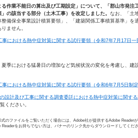
よる作業不能日の算出及び工期設定」について、「郡山市発注
領」の該当する部分（土木工事）を改定しました。
なお、「土
林整備保全事業設計積算要領」、「建築関係工事積算基準」を
ありません。
工事における熱中症対策に関する試行要領（令和7年7月17日一
、夏季における猛暑日の増加など気候状況の変化を考慮し、建
工事における熱中症対策に関する試行要領（令和6年7月5日制
の設計及び工事に関する調査委託における熱中症対策に関する
覧ください。
形式のファイルをご覧いただく場合には、Adobe社が提供するAdobe Reade
be Readerをお持ちでない方は、バナーのリンク先からダウンロードしてくだ