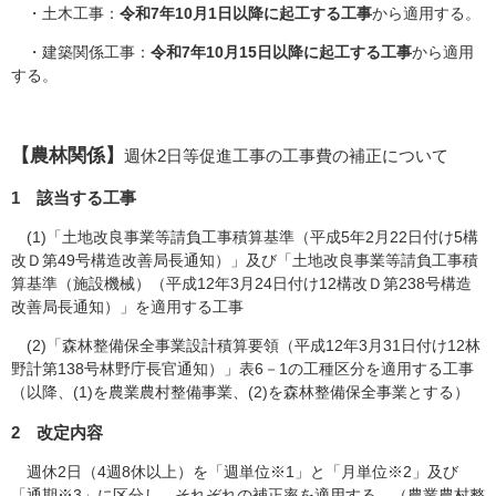
・土木工事：
令和7年10月1日以降に起工する工事
から適用する。
・建築関係工事：
令和7年10月15日以降に起工する工事
から適用
する。
【農林関係】
週休2日等促進工事の工事費の補正について
1 該当する工事
(1)「土地改良事業等請負工事積算基準（平成5年2月22日付け5構
改Ｄ第49号構造改善局長通知）」及び「土地改良事業等請負工事積
算基準（施設機械）（平成12年3月24日付け12構改Ｄ第238号構造
改善局長通知）」を適用する工事
(2)「森林整備保全事業設計積算要領（平成12年3月31日付け12林
野計第138号林野庁長官通知）」表6－1の工種区分を適用する工事
（以降、(1)を農業農村整備事業、(2)を森林整備保全事業とする）
2 改定内容
週休2日（4週8休以上）を「週単位※1」と「月単位※2」及び
「通期※3」に区分し、それぞれの補正率を適用する。（農業農村整