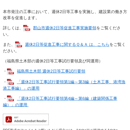
本市発注の工事において、週休2日等工事を実施し、建設業の働き方
改革を促進します。
詳しくは、
郡山市週休2日等促進工事実施要領​
をご覧くださ
い。
また、
週休2日等促進工事に関するＱ＆Ａ は、こちら
をご覧く
ださい。
（福島県土木部の週休2日等工事試行要領及び同運用）
・
福島県土木部 週休2日等工事試行要領
・
「週休2日等工事試行要領第1編～第3編（土木工事、港湾漁
港工事編）」の運用
・
「週休2日等工事試行要領第4編～第6編（建築関係工事
編）」の運用