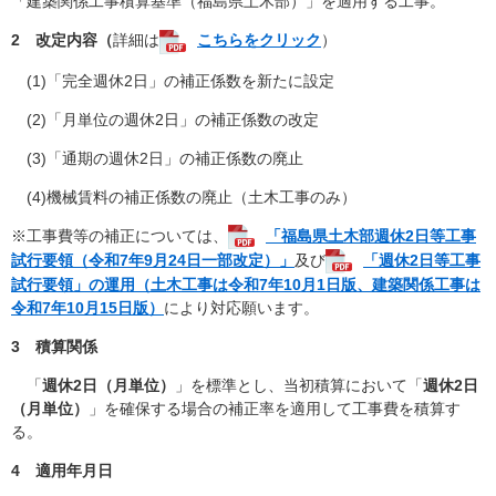
「建築関係工事積算基準（福島県土木部）」を適用する工事。​
2 改定内容（
詳細は
こちらをクリック
）
(1)「完全週休2日」の補正係数を新たに設定
(2)「月単位の週休2日」の補正係数の改定
(3)「通期の週休2日」の補正係数の廃止
(4)機械賃料の補正係数の廃止（土木工事のみ）
※工事費等の補正については、
「福島県土木部週休2日等工事
試行要領（令和7年9月24日一部改定）」
及び
「週休2日等工事
試行要領」の運用（土木工事は令和7年10月1日版、建築関係工事は
令和7年10月15日版）
により対応願います。
3 積算関係
「
週休2日（月単位）
」を標準とし、当初積算において「
週休2日
（月単位）
」を確保する場合の補正率を適用して工事費を積算す
る。​
4 適用年月日