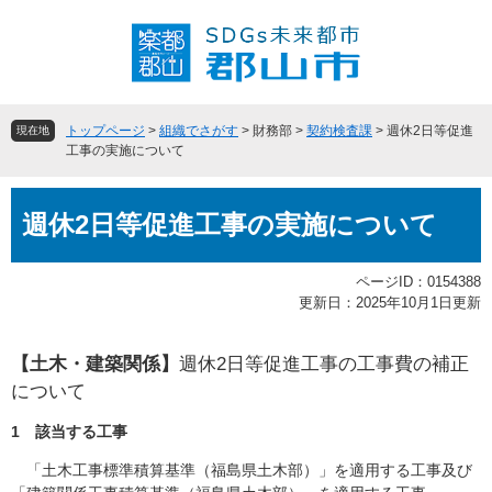
ペ
メ
ー
ニ
ジ
ュ
の
ー
先
を
頭
飛
トップページ
>
組織でさがす
>
財務部
>
契約検査課
>
週休2日等促進
現在地
で
ば
工事の実施について
す
し
。
て
本
本
週休2日等促進工事の実施について
文
文
へ
ページID：0154388
更新日：2025年10月1日更新
​【土木・建築関係】
週休2日等促進工事の工事費の補正
について
1 該当する工事
「土木工事標準積算基準（福島県土木部）」を適用する工事及び