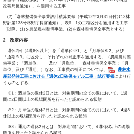
改善局長通知）」を適用する工事
(2)「森林整備保全事業設計積算要領（平成12年3月31日付け12林
野計第138号林野庁長官通知）」表6－1の工種区分を適用する工事
（以降、(1)を農業農村整備事業、(2)を森林整備保全事業とする）
2 改定内容
週休2日（4週8休以上）を「週単位※1」と「月単位※2」及び
「通期※3」に区分し、それぞれの補正率を適用する。（農業農村整
備事業：「週単位」 及び「月単位」 森林整備保全事業：「月
単位」及び「通期」）なお、工事費の補正については、
農林水
産部発注工事における「週休2日確保モデル工事」試行要領
により行
うものとする。
※1：週単位の週休2日とは、対象期間の全ての週において、1週
間に2日間以上の現場閉所を行ったと認められる状態
※2：月単位の週休2日とは、対象期間の全ての月において、4週8
休以上の現場閉所を行ったと認められる状態
※3：通期の週休2日とは、対象期間において、4週8休以上の現場
閉所を行ったと認められる状態