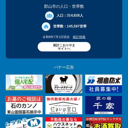
郡山市の人口
・世帯数
人口：
314,828人
世帯数：
145,597世帯
令和8年7月1日現在
統計情報
統計こおりやま
サイトへ
バナー広告