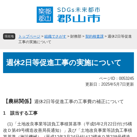
ペ
メ
ー
ニ
ジ
ュ
の
ー
先
を
頭
飛
トップページ
>
組織でさがす
>
財務部
>
契約検査課
>
週休2日等促進
現在地
で
ば
工事の実施について
す
し
。
て
本
本
週休2日等促進工事の実施について
文
文
へ
ページID：0053245
更新日：2025年5月7日更新
【農林関係】
週休2日等促進工事の工事費の補正について
1 該当する工事
(1)「土地改良事業等請負工事積算基準（平成5年2月22日付け5構
改Ｄ第49号構造改善局長通知）」及び「土地改良事業等請負工事積
算基準（施設機械）（平成12年3月24日付け12構改Ｄ第238号構造