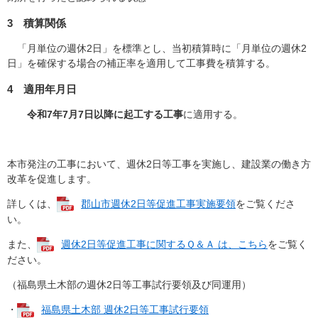
3 積算関係
「月単位の週休2日」を標準とし、当初積算時に「月単位の週休2
日」を確保する場合の補正率を適用して工事費を積算する。
4 適用年月日
令和7年7月7日以降に起工する工事
に適用する。
本市発注の工事において、週休2日等工事を実施し、建設業の働き方
改革を促進します。
詳しくは、
郡山市週休2日等促進工事実施要領​
をご覧くださ
い。
また、
週休2日等促進工事に関するＱ＆Ａ は、こちら
をご覧く
ださい。
（福島県土木部の週休2日等工事試行要領及び同運用）
・
福島県土木部 週休2日等工事試行要領