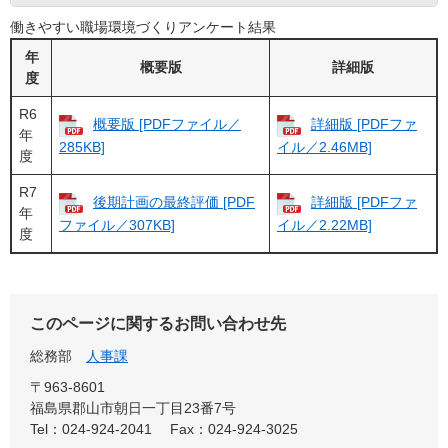
働きやすい職場環境づくりアンケート結果
年
概要版
詳細版
度
R6
概要版 [PDFファイル／
詳細版 [PDFファ
年
285KB]
イル／2.46MB]
度
R7
後期計画の最終評価 [PDF
詳細版 [PDFファ
年
ファイル／307KB]
イル／2.22MB]
度
このページに関するお問い合わせ先
総務部
人事課
〒963-8601
福島県郡山市朝日一丁目23番7号
Tel：024-924-2041
Fax：024-924-3025