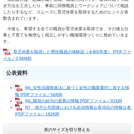
ぎ方法を工夫したり、事前に同僚職員とワークシェアについて相談
したりするなど、スムーズに育児休業を取得するためのヒントが多
数含まれています。
今後も、希望する全ての職員が育児休業を取得でき、その後も仕
事と子育てを無理なく両立しやすい職場環境づくりに努めていきま
す。
育児休業を取得した男性職員の体験談（令和5年度） [PDFファ
イル／3.96MB]
公表資料​​
R6_女性活躍推進法に基づく女性の職業選択に資する情
報 [PDFファイル／56KB]
R6_職員の給与の差異の情報 [PDFファイル／81KB]
R7 地方公共団体における必須情報公表項目の情報公表
[PDFファイル／182KB]
表のサイズを切り替える