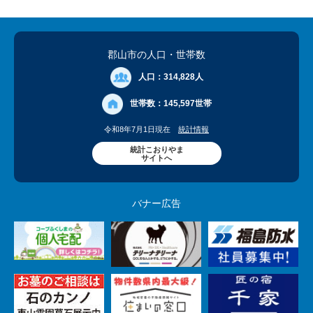
郡山市の人口
・世帯数
人口：
314,828人
世帯数：
145,597世帯
令和8年7月1日現在
統計情報
統計こおりやま
サイトへ
バナー広告