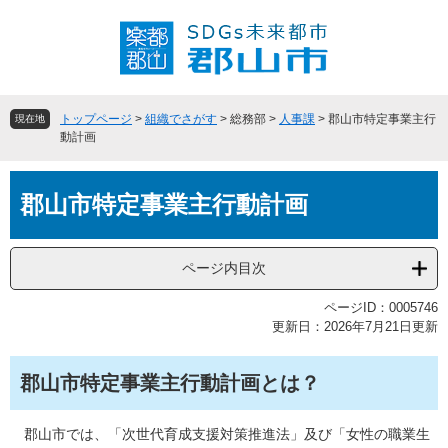
ペ
メ
ー
ニ
ジ
ュ
の
ー
先
を
頭
飛
トップページ
>
組織でさがす
>
総務部
>
人事課
>
郡山市特定事業主行
現在地
で
ば
動計画
す
し
。
て
本
本
郡山市特定事業主行動計画
文
文
へ
ページ内目次
ページID：0005746
更新日：2026年7月21日更新
郡山市特定事業主行動計画とは？
郡山市では、「次世代育成支援対策推進法」及び「女性の職業生