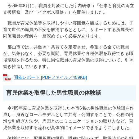
令和6年8月に、職員を対象にした庁内研修（「仕事と育児の両立
支援研修」及び「イクボス研修」）を開催しました。
職員が育児休業等を取得しやすい雰囲気を醸成するためには、子
育て世代の職員の不安を解消するとともに、サポートする所属長や
同僚職員の理解を一層深めていく必要があります。
郡山市では、共働き・共育てを定着させ、希望する全ての職員
が、気兼ねなく、必要な期間、育児休業や各種休暇を取得できる職
場環境を作るため、特に男性職員の育児休業の取得について、引き
続き推進していきます。
開催レポート [PDFファイル／459KB]
育児休業を取得した男性職員の体験談
令和5年度に育児休業を取得した本市6名の男性職員の体験談を作
成し、
身近なロールモデルとして共有・公開することで、公務の円
滑な引継ぎ方法や、周囲とのコミュニケーションの取り方など、育
児休業を取得する流れが具体的にイメージできるようにしました。​
体験談には、配属所属や役職、職種に関わらず、取得時期や引継