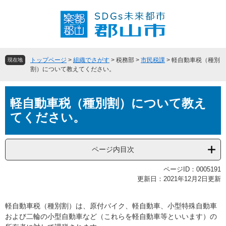
ペ
メ
ー
ニ
ジ
ュ
の
ー
先
を
頭
飛
トップページ
>
組織でさがす
>
税務部
>
市民税課
>
軽自動車税（種別
現在地
で
ば
割）について教えてください。
す
し
。
て
本
本
軽自動車税（種別割）について教え
文
文
てください。
へ
ページ内目次
ページID：0005191
更新日：2021年12月2日更新
軽自動車税（種別割）は、原付バイク、軽自動車、小型特殊自動車
および二輪の小型自動車など（これらを軽自動車等といいます）の