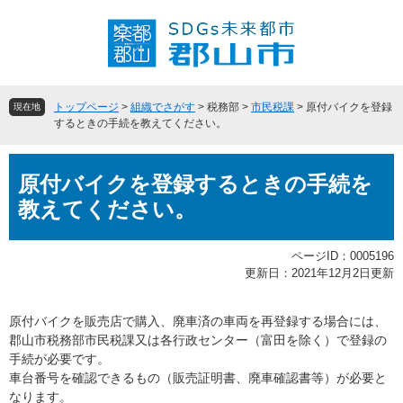
ペ
メ
ー
ニ
ジ
ュ
の
ー
先
を
頭
飛
トップページ
>
組織でさがす
>
税務部
>
市民税課
>
原付バイクを登録
現在地
で
ば
するときの手続を教えてください。
す
し
。
て
本
本
原付バイクを登録するときの手続を
文
文
教えてください。
へ
ページID：0005196
更新日：2021年12月2日更新
原付バイクを販売店で購入、廃車済の車両を再登録する場合には、
郡山市税務部市民税課又は各行政センター（富田を除く）で登録の
手続が必要です。
車台番号を確認できるもの（販売証明書、廃車確認書等）が必要と
なります。