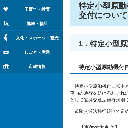
特定小型原動
子育て・教育
交付について
健康・福祉
文化・スポーツ・観光
1．特定小型
しごと・産業
市政情報
特定小型原動機付
特定小型原動機付自転車と
車両の通行を妨げるおそれ
として道路交通法施行規則
道路交通法施行規則で定め
【車体の大きさ】