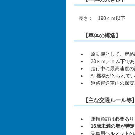
長さ： 190ｃｍ以下 
【車体の構造】
原動機として、定格出
20ｋｍ／ｈ以下であ
走行中に最高速度の
AT機構がとられてい
道路運送車両の保安基
【主な交通ルール等
運転免許は必要あり
16歳未満の者が特定
乗車用ヘルメットの