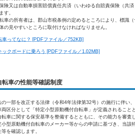
保険又は自動車損害賠償責任共済（いわゆる自賠責保険（共済
ます。
転車の所有者は、郡山市税条例の定めるところにより、標識（
体の見やすいところに取付けなければなりません。
ってなに？ [PDFファイル／752KB]
クボードに乗ろう [PDFファイル／1.02MB]
自転車の性能等確認制度
の一部を改正する法律（令和4年法律第32号）の施行に伴い
車両区分として「特定小型原動機付自転車」が定義されること
自転車に関する保安基準を整備するとともに、その能力を審査
定小型原動機付自転車のメーカー等からの申請に基づき、当該
性等を確認します。