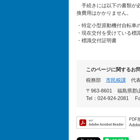
手続きには以下の書類が必
換費用はかかりません。
・特定小型原動機付自転車
・現在交付を受けている標
・標識交付証明書
このページに関するお
税務部
市民税課
代
〒963-8601 福島県
Tel：024-924-2081
F
PDF
Ado