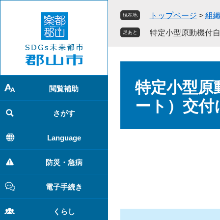
ペ
メ
トップページ
>
組
現在地
ー
ニ
ジ
ュ
特定小型原動機付
足あと
の
ー
先
を
頭
飛
本
で
ば
文
特定小型原
す
し
閲覧補助
。
て
ート）交付
本
さがす
文
へ
Language
防災・急病
電子手続き
くらし