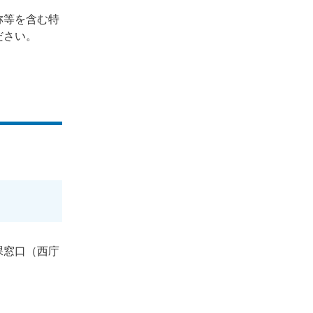
称等を含む特
ださい。
課窓口（西庁