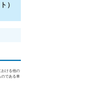
ート）
における他の
ものである車