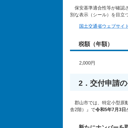
保安基準適合性等が確認さ
別な表示（シール）を目立
国土交通省ウェブサイ
税額（年額）
2,000円
2．交付申請
郡山市では、特定小型原動
舎2階）』で
令和5年7月3日
新たにナンバーを