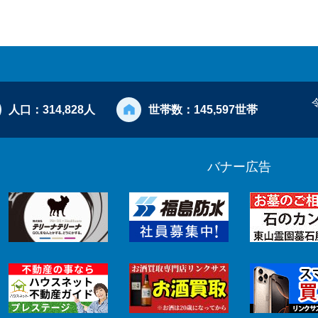
人口：
314,828人
世帯数：
145,597世帯
バナー広告