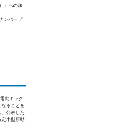
））への加
ナンバープ
、電動キック
となることを
し、公表した
特定小型原動