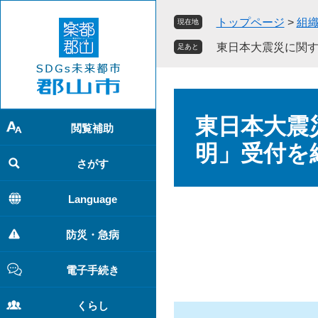
ペ
メ
トップページ
>
組
現在地
ー
ニ
ジ
ュ
東日本大震災に関
足あと
の
ー
先
を
頭
飛
本
で
ば
文
東日本大震
す
し
閲覧補助
。
て
明」受付を
本
さがす
文
へ
Language
防災・急病
電子手続き
くらし