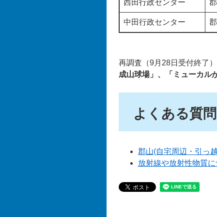
西田行政センター
郡
中田行政センター
郡
再調査（9月28日受付終了
成山球場」、「ミューカル
よくある質問
郡山(自宅周辺・引っ
放射線や放射性物質に