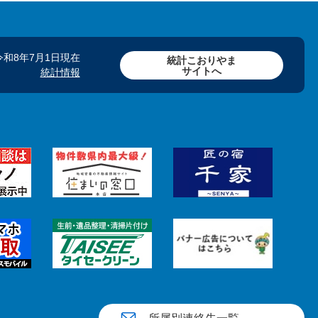
令和8年7月1日現在
統計こおりやま
サイトへ
統計情報