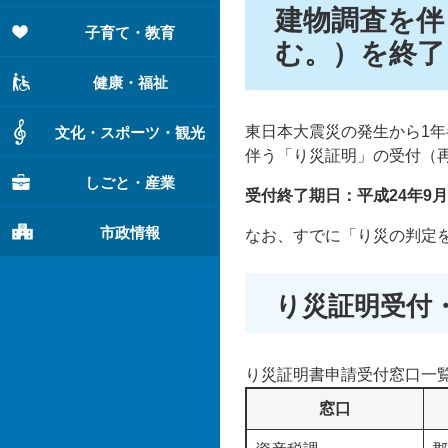
建物調査を伴
子育て・教育
む。）を終了
健康・福祉
東日本大震災の発生から1
文化・スポーツ・観光
伴う「り災証明」の受付（
しごと・産業
受付終了期日：平成24年9月
市政情報
なお、すでに「り災の判定
り災証明受付
り災証明書申請受付窓口一
窓口