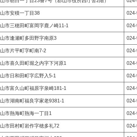
山市朝日一丁目23番7号（郡山市役所西庁舎2階）
024-
山市安積一丁目38
024-
山市三穂田町富岡字鹿ノ崎11-1
024-
山市逢瀬町多田野字南原3
024-
山市片平町字町南7-2
024-
山市喜久田町堀之内字下河原1
024-
山市日和田町字広野入5-1
024-
山市富久山町福原字泉崎181-1
024-
山市湖南町福良字家老9381-1
024-
山市熱海町熱海一丁目1
024-
山市田村町岩作字穂多礼72
024-