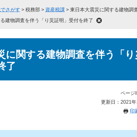
織でさがす
>
税務部
>
資産税課
>
東日本大震災に関する建物調
する建物調査を伴う「り災証明」受付を終了
災に関する建物調査を伴う「り
終了
ページI
更新日：2021年
印