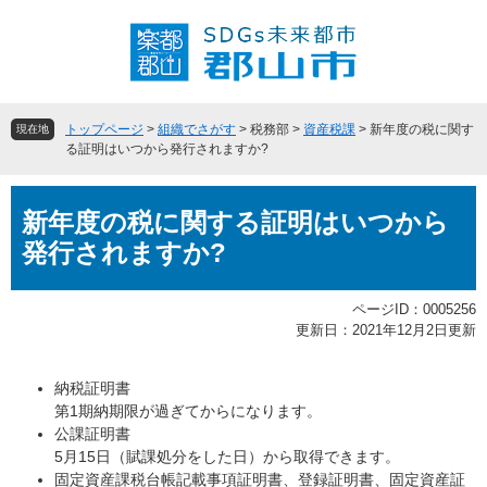
ペ
メ
ー
ニ
ジ
ュ
の
ー
先
を
頭
飛
トップページ
>
組織でさがす
>
税務部
>
資産税課
>
新年度の税に関す
現在地
で
ば
る証明はいつから発行されますか?
す
し
。
て
本
本
新年度の税に関する証明はいつから
文
文
発行されますか?
へ
ページID：0005256
更新日：2021年12月2日更新
納税証明書
第1期納期限が過ぎてからになります。
公課証明書
5月15日（賦課処分をした日）から取得できます。
固定資産課税台帳記載事項証明書、登録証明書、固定資産証