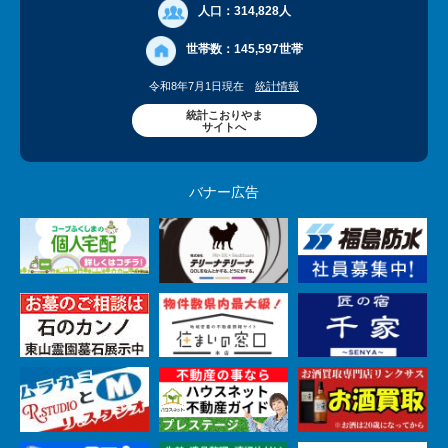
人口：
314,828人
世帯数：
145,597世帯
令和8年7月1日現在
統計情報
統計こおりやま
サイトへ
バナー広告