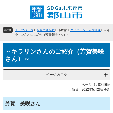
ペ
メ
ー
ニ
ジ
ュ
の
ー
先
を
頭
飛
トップページ
>
組織でさがす
>
市民部
>
ダイバーシティ推進課
>
～キ
現在地
で
ば
ラリンさんのご紹介（芳賀美咲さん）～
す
し
。
て
本
本
～キラリンさんのご紹介（芳賀美咲
文
文
さん）～
へ
ページ内目次
ページID：0038652
更新日：2022年5月26日更新
芳賀 美咲さん