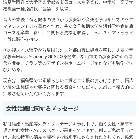
洗⾜学園⾳楽⼤学⾳楽学部管楽器コースを卒業し、中学校・⾼等学
校教諭⼀種免許状（⾳楽）を取得。
音大卒業後、食と健康の視点から演奏家や音楽を学ぶ学生等のケア
マネジメント力を高めるため、共⽴⼥⼦短期⼤学⽣活科学科⾷健康
コースを卒業。⾷⽣活に関わる資格を取得し、ヘルスケア・セラピ
ー等に関⼼を持つ。
その後スイス留学から帰国した夫と郡山市に拠点を移し、夫婦で音
楽教室Music Academy SENZOを開業、郡山市での演奏会の企画運
営を開始。チラシ等のデザインやホームページ制作なども独学で学
び始める。
現在は、福島県での素晴らしいご縁とご支援のおかげさまで、幅広
い層の生徒様やお客様と関わる機会をいただき、夫婦共々精力的に
活動させていただいております。
女性活躍に関するメッセージ
私は結婚・出産等のライフステージを歩む中で、働く女性・家事育
児に励む女性へのリスペクトが高まっています。例えば私の周りに
は、女性特有の偏見や理不尽な出来事にさらされたとしても、健気