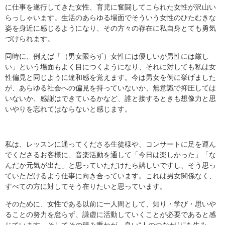
に仕事を遂行してきた女性、育児に奮闘してこられた女性が沢山い
らっしゃいます。生活のあらゆる場面でそういう女性のひたむきな
姿を身近に感じるようになり、その方々の存在に私自身とても勇気
づけられます。
同時に、例えば「（男女限らず）女性には優しいが男性には厳し
い」という場面もよく目につくようになり、それに対しても私は女
性偏見と同じように違和感を覚えます。今は男女を例に挙げました
が、あらゆる社会への偏見を持っていないか、無意識で抑圧しては
いないか、感謝はできているかなど、誰と接するときも想像力と思
いやりを忘れてはならないと感じます。
私は、レッスンに通ってくださる生徒様や、コンサートに足を運ん
でくださるお客様に、音楽活動を通して「今日は楽しかった」「な
んだか元気が出た」と思っていただけたら嬉しいですし、そう思っ
ていただけるよう仕事に向き合っています。これは男女関係なく、
すべての方に対してそう在りたいと思っています。
そのために、女性である以前に一人間として、知り・学び・思いや
ることの努力を怠らず、謙虚に活動していくことが必要であると感