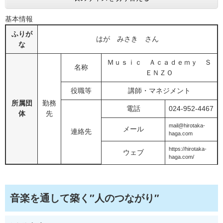
基本情報
ふりが
はが みさき さん
な
Ｍｕｓｉｃ Ａｃａｄｅｍｙ Ｓ
名称
ＥＮＺＯ
役職等
講師・マネジメント
所属団
勤務
電話
024-952-4467
体
先
mail@hirotaka-
メール
連絡先
haga.com
https://hirotaka-
ウェブ
haga.com/
音楽を通して築く″人のつながり″