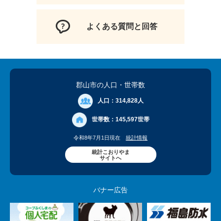
よくある質問と回答
郡山市の人口
・世帯数
人口：
314,828人
世帯数：
145,597世帯
令和8年7月1日現在
統計情報
統計こおりやま
サイトへ
バナー広告