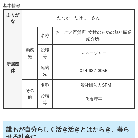
基本情報
ふりが
たなか たけし さん
な
おしごと百貨店 -女性のための無料職業
名称
紹介所-
勤務
役職
マネージャー
先
等
所属団
連絡
体
024-937-0055
先
名称
一般社団法人SFM
その
役職
他
代表理事
等
誰もが自分らしく活き活きとはたらき、暮ら
せる社会に