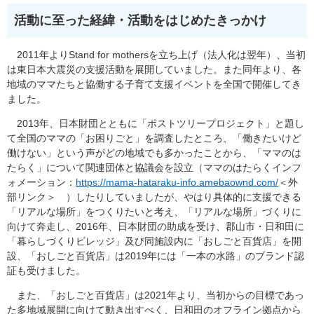
活動に至った経緯・活動をはじめたきっかけ
2011年よりStand for mothersを立ち上げ（法人化は翌年）、当初
は東日本大震災の支援活動を展開していました。また同年より、各
地域のママたちと協働する子育て支援イベントを全国で開催してき
ました。
2013年、日本財団とともに「ポストツリープロジェクト」と題し
て全国のママの「お困りごと」を調査したところ、「働きたいけど
働けない」という声がどの地域でも多かったことから、「ママのは
たらく」について関連団体と協議会を設立（ママのはたらくインフ
ォメーション：
https://mama-hataraku-info.amebaownd.com/
＜外
部リンク＞
）したりしていましたが、やはり具体的に支援できる
「リアルな場所」をつくりたいと考え、「リアルな場所」づくりに
向けて奔走し、2016年、日本財団の助成を受け、郡山市・日和田に
「暮らしづくりビレッジ」及び同施設内に「おしごと百貨店」を開
設、「おしごと百貨店」は2019年には「一本の水路」のブランド認
証も受けました。
また、「おしごと百貨店」は2021年より、当初からの目標であっ
た多地域展開に向けて動き出すべく、日和田のオフライン拠点から