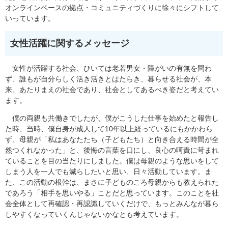
オンラインベースの拠点・コミュニティづくりに徐々にシフトして
いっています。
女性活躍に関するメッセージ
​ 女性が活躍する社会、ひいては老若男女・障がいの有無を問わ
ず、誰もが自分らしく活き活きとはたらき、暮らせる社会が、本
来、あたりまえの社会であり、社会としてあるべき姿だと考えてい
ます。
僕の両親も共働きでしたが、僕がこうした仕事を始めたと報告し
た時、当時、僕自身が成人して10年以上経っているにもかかわら
ず、母親が「私はあなたたち（子どもたち）と向き合える時間が全
然つくれなかった」と、後悔の言葉を口にし、良心の呵責に苛まれ
ていることを目の当たりにしました。僕は母親のような思いをして
しまう人を一人でも減らしたいと思い、日々活動しています。ま
た、この活動の根幹は、まさに子どものころ母親からも教えられた
であろう「相手を思いやる」ことだと思っています。このことを社
会全体として再確認・再認識していくだけで、もっとみんなが暮ら
しやすくなっていくんじゃないかなとも考えています。