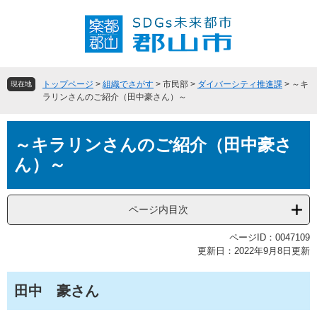
ペ
メ
ー
ニ
ジ
ュ
の
ー
先
を
頭
飛
トップページ
>
組織でさがす
>
市民部
>
ダイバーシティ推進課
>
～キ
現在地
で
ば
ラリンさんのご紹介（田中豪さん）～
す
し
。
て
本
本
～キラリンさんのご紹介（田中豪さ
文
文
ん）～
へ
ページ内目次
ページID：0047109
更新日：2022年9月8日更新
田中 豪さん