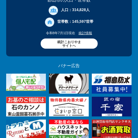
郡山市の人口
・世帯数
人口：
314,828人
世帯数：
145,597世帯
令和8年7月1日現在
統計情報
統計こおりやま
サイトへ
バナー広告