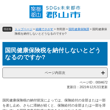
ペ
メ
ー
ニ
ジ
ュ
の
ー
先
を
頭
飛
トップページ
>
組織でさがす
>
市民部
>
国民健康保険課
>
国民健康保
現在地
で
ば
険税を納付しないとどうなるのですか?
す
し
。
て
本
本
国民健康保険税を納付しないとどう
文
文
なるのですか?
へ
ページ内目次
ページID：0004672
更新日：2021年12月2日更新
国民健康保険税の納付状況によっては、保険給付の全部または一部
を差し止め、さらに滞納が続くと、保険給付の全部または一部を滞