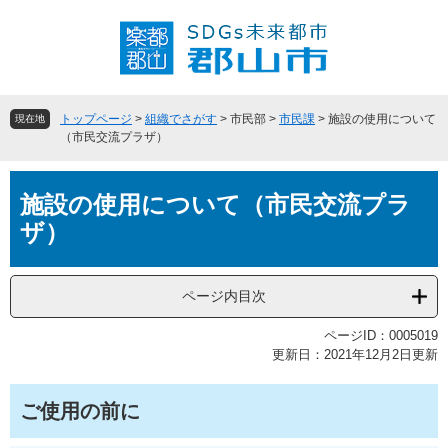
ペ
メ
ー
ニ
ジ
ュ
の
ー
先
を
頭
飛
トップページ
>
組織でさがす
>
市民部
>
市民課
>
施設の使用について
現在地
で
ば
（市民交流プラザ）
す
し
。
て
本
本
施設の使用について（市民交流プラ
文
文
ザ）
へ
ページ内目次
ページID：0005019
更新日：2021年12月2日更新
ご使用の前に