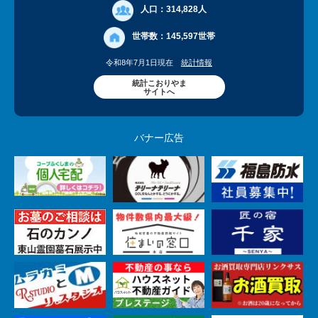
人口：
314,828人
世帯数：
145,597世帯
令和8年7月1日現在
統計情報
統計こおりやま
サイトへ
バナー広告