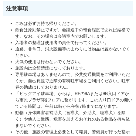
注意事項
ごみは必ずお持ち帰りください。
飲食は原則禁止ですが、会議途中の軽食程度であれば結構で
す。なお、その場合は会議室内でお願いします。
入場者の整理は使用者の責任で行ってください。
通路、非常口、消火設備等のまわりには物品は置かないでく
ださい。
火気の使用は行わないでください。
施設内は全館禁煙になっております。
専用駐車場はありませんので、公共交通機関をご利用いただ
くか、自己負担で近隣の有料駐車場をご利用ください。駐車
券の助成はしておりません。
「ビッグアイ駐車場」からは、RFの9Aまたは9B入口ドアか
ら市民プラザ6階フロアに繋がります。この入り口ドアの開い
ている時間は、午前10時から午後7時までになります。
動物（身体障害者補助犬（盲導犬、介助犬、聴導犬）を除
く）や他人に迷惑、危害を加えるおそれのある物品を持ち込
まないでください。
その他、施設の管理上必要として職員、警備員が行った指示