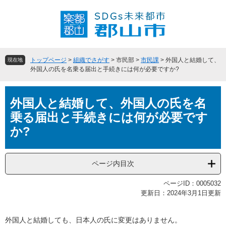
ペ
メ
ー
ニ
ジ
ュ
の
ー
先
を
頭
飛
トップページ
>
組織でさがす
>
市民部
>
市民課
>
外国人と結婚して、
現在地
で
ば
外国人の氏を名乗る届出と手続きには何が必要ですか?
す
し
。
て
本
本
外国人と結婚して、外国人の氏を名
文
文
乗る届出と手続きには何が必要です
へ
か?
ページ内目次
ページID：0005032
更新日：2024年3月1日更新
外国人と結婚しても、日本人の氏に変更はありません。