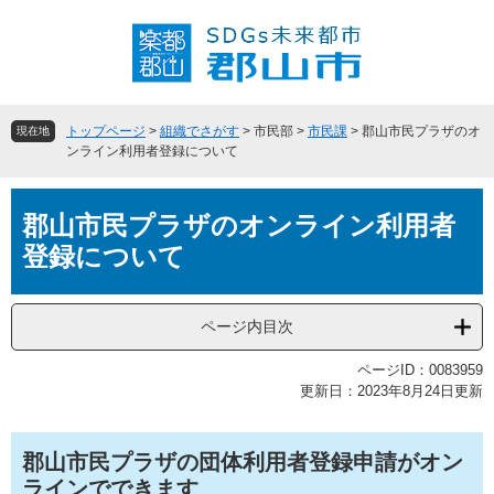
ペ
メ
ー
ニ
ジ
ュ
の
ー
先
を
頭
飛
トップページ
>
組織でさがす
>
市民部
>
市民課
>
郡山市民プラザのオ
現在地
で
ば
ンライン利用者登録について
す
し
。
て
本
本
郡山市民プラザのオンライン利用者
文
文
登録について
へ
ページ内目次
ページID：0083959
更新日：2023年8月24日更新
郡山市民プラザの団体利用者登録申請がオン
ラインでできます