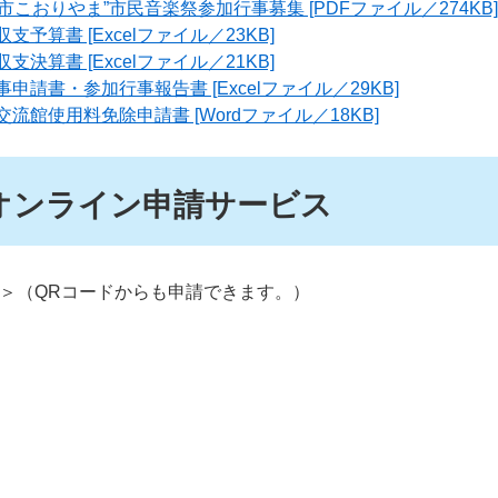
市こおりやま”市民音楽祭参加行事募集 [PDFファイル／274KB]
予算書 [Excelファイル／23KB]
決算書 [Excelファイル／21KB]
請書・参加行事報告書 [Excelファイル／29KB]
流館使用料免除申請書 [Wordファイル／18KB]
オンライン申請サービス
＞
（QRコードからも申請できます。）