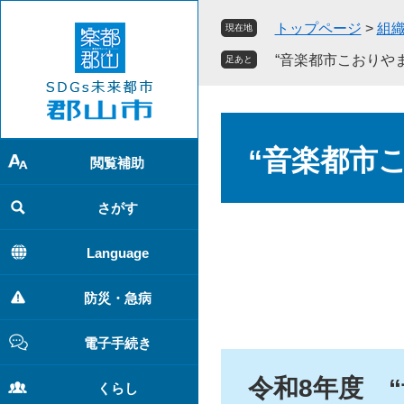
ペ
メ
トップページ
>
組
現在地
ー
ニ
ジ
ュ
“音楽都市こおりや
足あと
の
ー
先
を
頭
飛
本
で
ば
文
“音楽都市
す
し
閲覧補助
。
て
本
さがす
文
へ
Language
防災・急病
電子手続き
令和8年度 
くらし