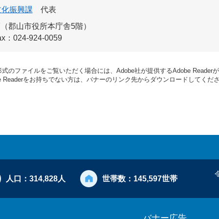
文化振興課
代表
-7（郡山市役所本庁舎5階）
ax：024-924-0059
形式のファイルをご覧いただく場合には、Adobe社が提供するAdobe Reade
be Readerをお持ちでない方は、バナーのリンク先からダウンロードしてくだ
人口：
314,828人
世帯数：
145,597世帯
バナー広告