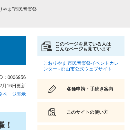
りやま”市民音楽祭
このページを見ている人は
こんなページも見ています
こおりやま 市民音楽祭イベントカレ
ンダー - 郡山市公式ウェブサイト
D：0006956
2月16日更新
各種申請・手続き案内
刷ページ表示
このサイトの使い方
催！