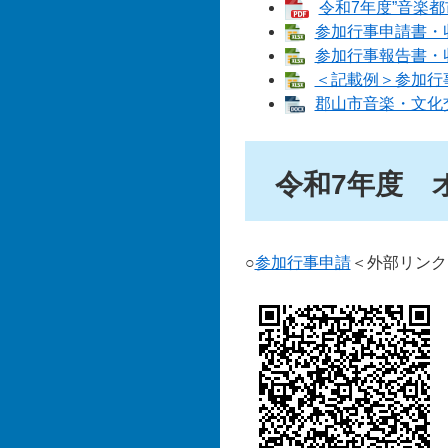
令和7年度”音楽都
参加行事申請書・収支
参加行事報告書・収支
＜記載例＞参加行事申
郡山市音楽・文化交
令和7年度 
○
参加行事申請
＜外部リンク