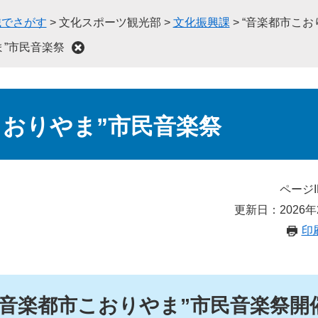
織でさがす
>
文化スポーツ観光部
>
文化振興課
>
“音楽都市こお
ま”市民音楽祭
こおりやま”市民音楽祭
ページI
更新日：2026年
印
“音楽都市こおりやま”市民音楽祭開