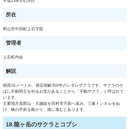
平成13年5月29日
所在
郡山市中田町上石字舘
管理者
上石町内会
解説
樹高16メートル、推定樹齢350年のシダレザクラです。サクラのそ
ばに不動明王を祀るお堂があることから「不動ザクラ」と呼ばれて
います。
主要地方道郡山・大越線を田村市方面へ進み、三春トンネルをぬ
け、橋の手前を曲がり、南に進むとあります。
18.龍ヶ岳のサクラとコブシ