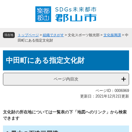
ペ
メ
ー
ニ
ジ
ュ
の
ー
先
を
頭
飛
トップページ
>
組織でさがす
>
文化スポーツ観光部
>
文化振興課
>
中
現在地
で
ば
田町にある指定文化財
す
し
。
て
本
本
中田町にある指定文化財
文
文
へ
ページ内目次
ページID：0006969
更新日：2021年12月2日更新
文化財の所在地については一覧表の下「地図へのリンク」から検索
できます