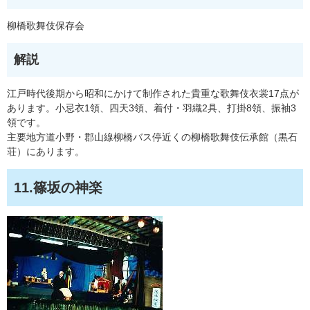
柳橋歌舞伎保存会
解説
江戸時代後期から昭和にかけて制作された貴重な歌舞伎衣裳17点が
あります。小忌衣1領、四天3領、着付・羽織2具、打掛8領、振袖3
領です。
主要地方道小野・郡山線柳橋バス停近くの柳橋歌舞伎伝承館（黒石
荘）にあります。
11.篠坂の神楽