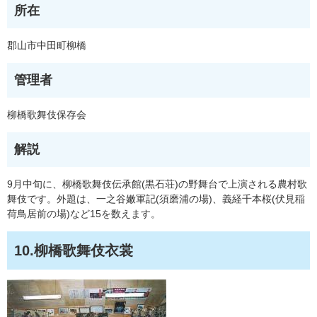
所在
郡山市中田町柳橋
管理者
柳橋歌舞伎保存会
解説
9月中旬に、柳橋歌舞伎伝承館(黒石荘)の野舞台で上演される農村歌
舞伎です。外題は、一之谷嫩軍記(須磨浦の場)、義経千本桜(伏見稲
荷鳥居前の場)など15を数えます。
10.柳橋歌舞伎衣裳