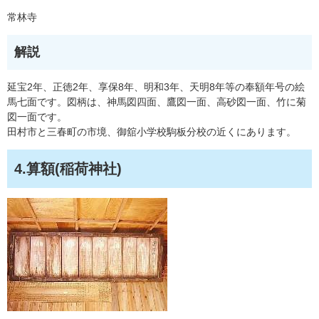
常林寺
解説
延宝2年、正徳2年、享保8年、明和3年、天明8年等の奉額年号の絵
馬七面です。図柄は、神馬図四面、鷹図一面、高砂図一面、竹に菊
図一面です。
田村市と三春町の市境、御舘小学校駒板分校の近くにあります。
4.算額(稲荷神社)