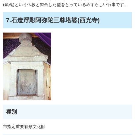
(鎮魂)という仏教と習合した型をとっているめずらしい行事です。
7.石造浮彫阿弥陀三尊塔婆(西光寺)
種別
市指定重要有形文化財