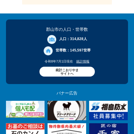
郡山市の人口
・世帯数
人口：
314,828人
世帯数：
145,597世帯
令和8年7月1日現在
統計情報
統計こおりやま
サイトへ
バナー広告