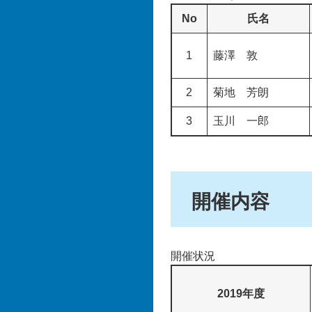
No
氏名
1
藤澤 敦
2
菊地 芳朗
3
玉川 一郎
開催内容
開催状況
2019年度