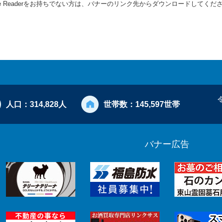
be Readerをお持ちでない方は、バナーのリンク先からダウンロードしてくだ
人口：
314,828人
世帯数：
145,597世帯
バナー広告