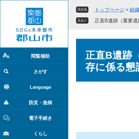
ペ
メ
トップページ
>
組
現在地
ー
ニ
ジ
ュ
正直B遺跡（重要遺
足あと
の
ー
先
を
頭
飛
本
で
ば
文
正直B遺跡
す
し
閲覧補助
。
て
存に係る懇
本
さがす
文
へ
Language
防災・急病
電子手続き
くらし