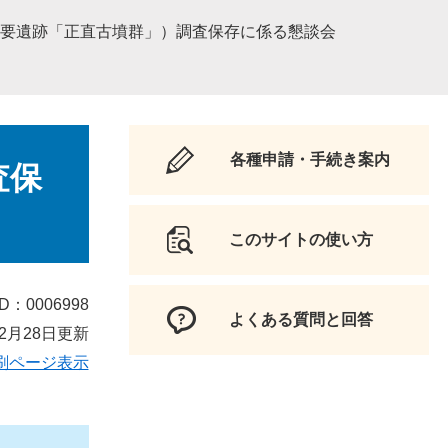
重要遺跡「正直古墳群」）調査保存に係る懇談会
各種申請・手続き案内
査保
このサイトの使い方
D：0006998
よくある質問と回答
2月28日更新
刷ページ表示