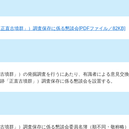
正直古墳群」）調査保存に係る懇談会[PDFファイル／82KB]
直古墳群」）の発掘調査を行うにあたり、有識者による意見交
遺跡「正直古墳群」）調査保存に係る懇談会を設置する。
直古墳群」）調査保存に係る懇談会委員名簿（順不同・敬称略）