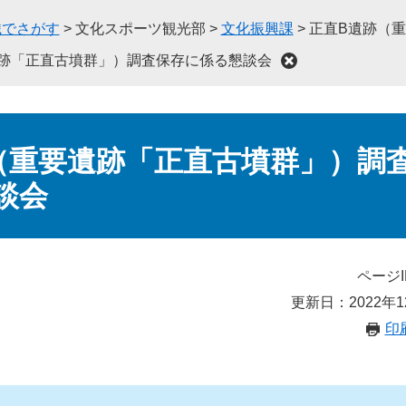
織でさがす
>
文化スポーツ観光部
>
文化振興課
>
正直B遺跡（
跡「正直古墳群」）調査保存に係る懇談会
（重要遺跡「正直古墳群」）調
談会
ページI
更新日：2022年1
印