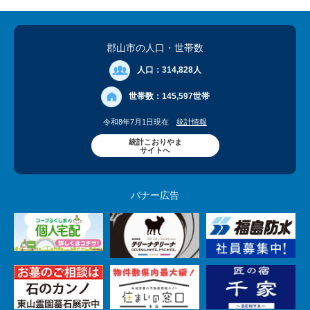
郡山市の人口
・世帯数
人口：
314,828人
世帯数：
145,597世帯
令和8年7月1日現在
統計情報
統計こおりやま
サイトへ
バナー広告