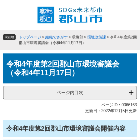
ペ
メ
ー
ニ
ジ
ュ
の
ー
先
を
頭
飛
トップページ
>
組織でさがす
>
環境部
>
環境政策課
>
令和4年度第2回
現在地
で
ば
郡山市環境審議会（令和4年11月17日）
す
し
。
て
本
本
令和4年度第2回郡山市環境審議会
文
文
（令和4年11月17日）
へ
ページ内目次
ページID：0066163
更新日：2022年12月5日更新
令和4年度第2回郡山市環境審議会開催内容