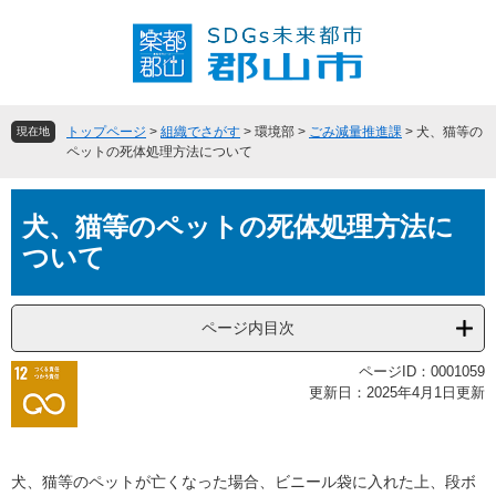
ペ
メ
ー
ニ
ジ
ュ
の
ー
先
を
頭
飛
トップページ
>
組織でさがす
>
環境部
>
ごみ減量推進課
>
犬、猫等の
現在地
で
ば
ペットの死体処理方法について
す
し
。
て
本
本
犬、猫等のペットの死体処理方法に
文
文
ついて
へ
ページ内目次
ページID：0001059
更新日：2025年4月1日更新
犬、猫等のペットが亡くなった場合、ビニール袋に入れた上、段ボ