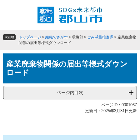
ペ
メ
ー
ニ
ジ
ュ
の
ー
先
を
頭
飛
トップページ
>
組織でさがす
>
環境部
>
ごみ減量推進課
>
産業廃棄物
現在地
で
ば
関係の届出等様式ダウンロード
す
し
。
て
本
本
産業廃棄物関係の届出等様式ダウン
文
文
ロード
へ
ページ内目次
ページID：0001067
更新日：2025年3月31日更新