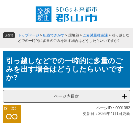
ペ
メ
ー
ニ
ジ
ュ
の
ー
先
を
頭
飛
トップページ
>
組織でさがす
>
環境部
>
ごみ減量推進課
>
引っ越しな
現在地
で
ば
どでの一時的に多量のごみを出す場合はどうしたらいいですか?
す
し
。
て
本
本
引っ越しなどでの一時的に多量のご
文
文
みを出す場合はどうしたらいいです
へ
か?
ページ内目次
ページID：0001082
更新日：2026年4月1日更新