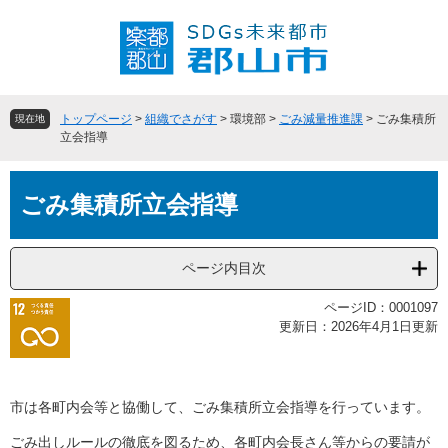
ペ
メ
ー
ニ
ジ
ュ
の
ー
先
を
頭
飛
トップページ
>
組織でさがす
>
環境部
>
ごみ減量推進課
>
ごみ集積所
現在地
で
ば
立会指導
す
し
。
て
本
本
ごみ集積所立会指導
文
文
へ
ページ内目次
ページID：0001097
更新日：2026年4月1日更新
市は各町内会等と協働して、ごみ集積所立会指導を行っています。
ごみ出しルールの徹底を図るため、各町内会長さん等からの要請が