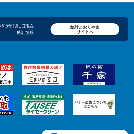
令和8年7月1日現在
統計こおりやま
サイトへ
統計情報