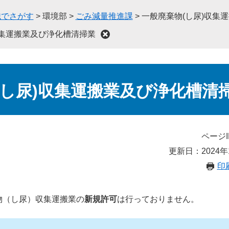
織でさがす
>
環境部
>
ごみ減量推進課
>
一般廃棄物(し尿)収集
収集運搬業及び浄化槽清掃業
(し尿)収集運搬業及び浄化槽清
ページI
更新日：2024年
印
物（し尿）収集運搬業の
新規許可
は行っておりません。