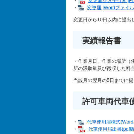
・
変更届記入手引き [PD
・
変更届 [Wordファイル
変更日から10日以内に提出
実績報告書
・作業月日、作業の場所（
所の汲取量及び徴収した料
当該月の翌月の5日までに
許可車両代車
・
代車使用届様式(Word版
・
代車使用届出書(pdf版)