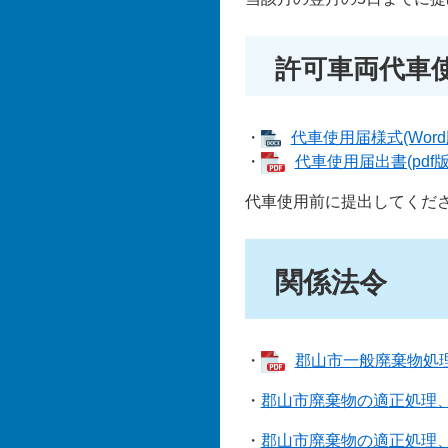
許可車両代車
・
代車使用届様式(Word版
・
代車使用届出書(pdf版)
代車使用前に提出してくだ
関係法令
・
郡山市一般廃棄物処理業
・
郡山市廃棄物の適正処理
・
郡山市廃棄物の適正処理