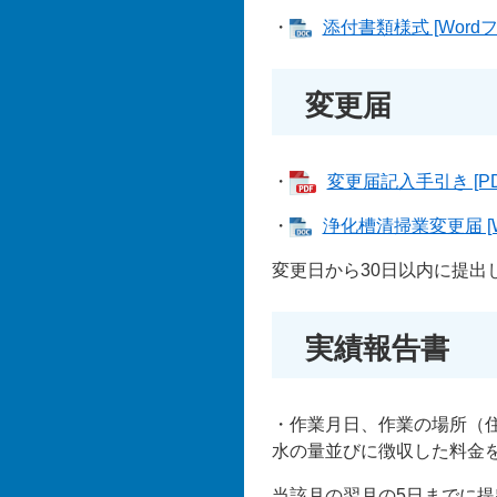
・
添付書類様式 [Wordフ
変更届
・
変更届記入手引き [PD
・
浄化槽清掃業変更届 [W
変更日から30日以内に提出
実績報告書
・作業月日、作業の場所（
水の量並びに徴収した料金
当該月の翌月の5日までに