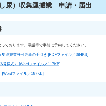
し尿）収集運搬業 申請・届出
書
なっております。電話等で事前に予約してください。
運搬業許可更新の手引き [PDFファイル／384KB]
様式） [Wordファイル／117KB]
[Wordファイル／187KB]