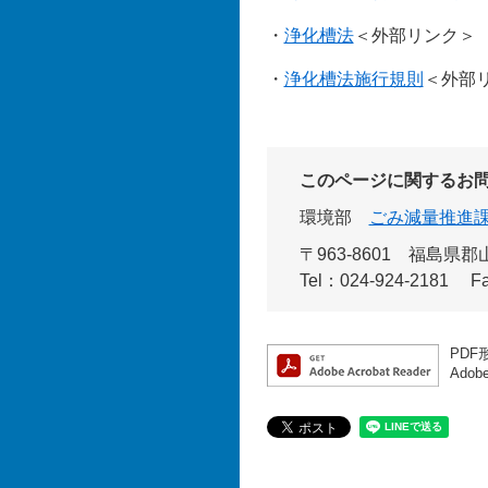
・
浄化槽法
＜外部リンク＞
・
浄化槽法施行規則
＜外部
このページに関するお
環境部
ごみ減量推進
〒963-8601
福島県郡山
Tel：024-924-2181
F
PDF
Ado