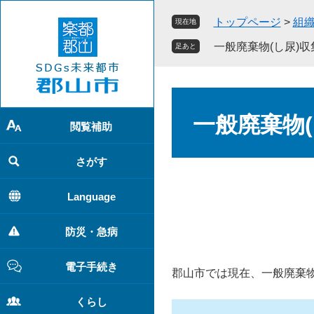
ペ
メ
トップページ
>
組
現在地
ー
ニ
ジ
ュ
一般廃棄物(し尿)
足あと
の
ー
先
を
頭
飛
本
で
ば
文
一般廃棄物
す
し
閲覧補助
。
て
本
さがす
文
へ
Language
防災・急病
電子手続き
郡山市では現在、一般廃棄
くらし