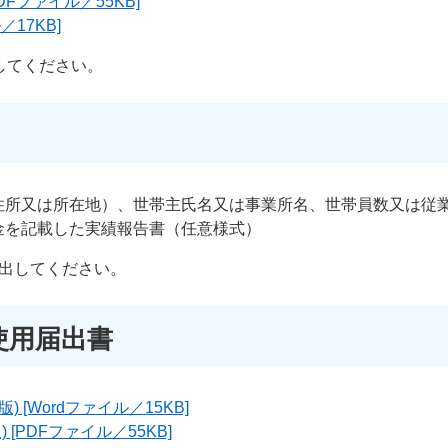
Fファイル／55KB]
／17KB]
してください。
住所又は所在地）、世帯主氏名又は事業所名、世帯員数又は従
金を記載した実績報告書（任意様式）
提出してください。
使用届出書
) [Wordファイル／15KB]
 [PDFファイル／55KB]