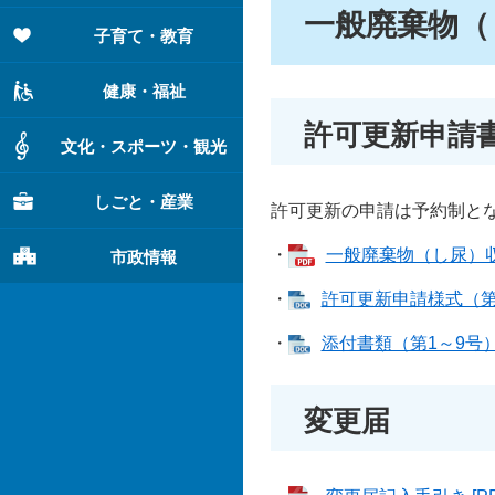
一般廃棄物（
子育て・教育
健康・福祉
許可更新申請
文化・スポーツ・観光
しごと・産業
許可更新の申請は予約制と
・
一般廃棄物（し尿）収集
市政情報
・
許可更新申請様式（第6号
・
添付書類（第1～9号） 
変更届