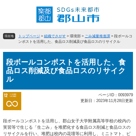
ペ
メ
ー
ニ
ジ
ュ
の
ー
先
を
頭
飛
トップページ
>
組織でさがす
>
環境部
>
ごみ減量推進課
>
段ボールコ
現在地
で
ば
ンポストを活用した、食品ロス削減及び食品ロスのリサイクル
す
し
。
て
本
本
段ボールコンポストを活用した、食
文
文
品ロス削減及び食品ロスのリサイク
へ
ル
ページID：0093979
更新日：2023年11月28日更新
段ボールコンポストを活用し、郡山女子大学附属高等学校の校内の
実習等で生じる「生ごみ」を堆肥化する食品ロス削減と食品ロスの
リサイクルを行い、堆肥は校内の花壇等に利用し、ミニトマト、ピ