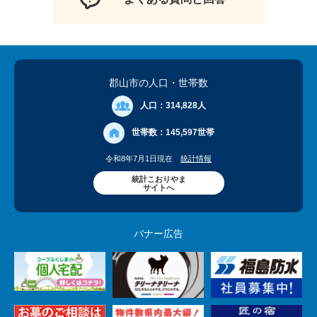
郡山市の人口
・世帯数
人口：
314,828人
世帯数：
145,597世帯
令和8年7月1日現在
統計情報
統計こおりやま
サイトへ
バナー広告