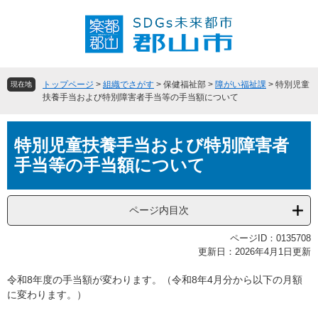
ペ
メ
ー
ニ
ジ
ュ
の
ー
先
を
頭
飛
トップページ
>
組織でさがす
>
保健福祉部
>
障がい福祉課
>
特別児童
現在地
で
ば
扶養手当および特別障害者手当等の手当額について
す
し
。
て
本
本
特別児童扶養手当および特別障害者
文
文
手当等の手当額について
へ
ページ内目次
ページID：0135708
更新日：2026年4月1日更新
令和8年度の手当額が変わります。（令和8年4月分から以下の月額
に変わります。）