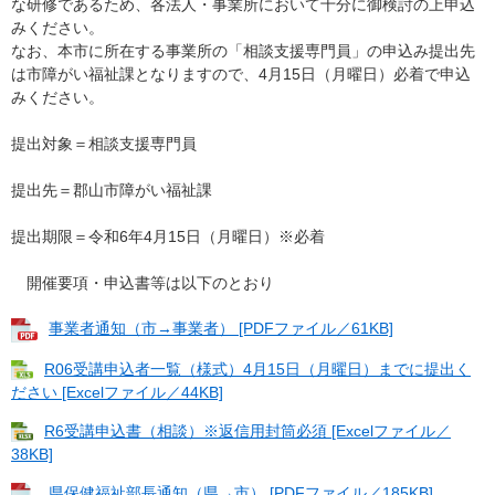
な研修であるため、各法人・事業所において十分に御検討の上申込
みください。
なお、本市に所在する事業所の「相談支援専門員」の申込み提出先
は市障がい福祉課となりますので、4月15日（月曜日）必着で申込
みください。
提出対象＝相談支援専門員
提出先＝郡山市障がい福祉課
提出期限＝令和6年4月15日（月曜日）※必着
開催要項・申込書等は以下のとおり
事業者通知（市→事業者） [PDFファイル／61KB]
R06受講申込者一覧（様式）4月15日（月曜日）までに提出く
ださい [Excelファイル／44KB]
R6受講申込書（相談）※返信用封筒必須 [Excelファイル／
38KB]
県保健福祉部長通知（県→市） [PDFファイル／185KB]