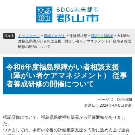
ペ
メ
ー
ニ
ジ
ュ
の
ー
先
を
頭
飛
トップページ
>
組織でさがす
>
保健福祉部
>
障がい福祉課
>
令和6年
現在地
で
ば
度福島県障がい者相談支援（障がい者ケアマネジメント） 従事者養成
研修の開催について
す
し
。
て
本
本
令和6年度福島県障がい者相談支援
文
文
へ
（障がい者ケアマネジメント） 従事
者養成研修の開催について
ページID：0035809
更新日：2024年4月8日更新
標記研修について、福島県保健福祉部長から開催通知がありまし
た。
つきましては、本市の今後の計画相談支援を円滑に進める上で重要