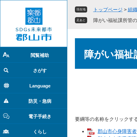
ペ
メ
トップページ
>
組
現在地
ー
ニ
ジ
ュ
障がい福祉課所管
足あと
の
ー
先
を
頭
飛
本
で
ば
文
障がい福祉
す
し
閲覧補助
。
て
本
さがす
文
へ
Language
防災・急病
電子手続き
要綱等の名称をクリックする
郡山市心身障害者扶
くらし