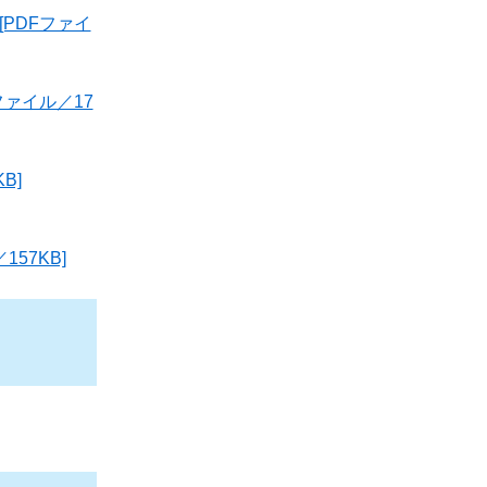
PDFファイ
ァイル／17
B]
57KB]