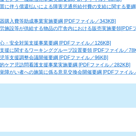
置に伴う償還払いによる障害児通所給付費の支給に関する要綱[
購入費等助成事業実施要綱 [PDFファイル／343KB]
労施設等が供給する物品の庁舎内における販売実施要領[PDFフ
・安全対策支援事業要綱 [PDFファイル／126KB]
援に関するワーキンググループ設置要領 [PDFファイル／78K
等支援調整会議開催要綱 [PDFファイル／96KB]
ケア児訪問看護支援事業実施要綱 [PDFファイル／282KB]
障がい者への施策に係る意見交換会開催要綱 [PDFファイル／1