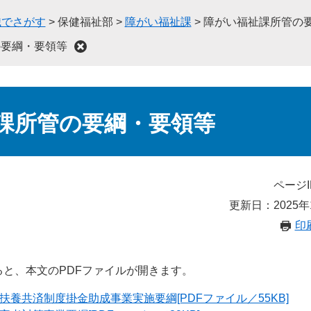
織でさがす
>
保健福祉部
>
障がい福祉課
>
障がい福祉課所管の
の要綱・要領等
課所管の要綱・要領等
ページI
更新日：2025年
印
と、本文のPDFファイルが開きます。
養共済制度掛金助成事業実施要綱[PDFファイル／55KB]