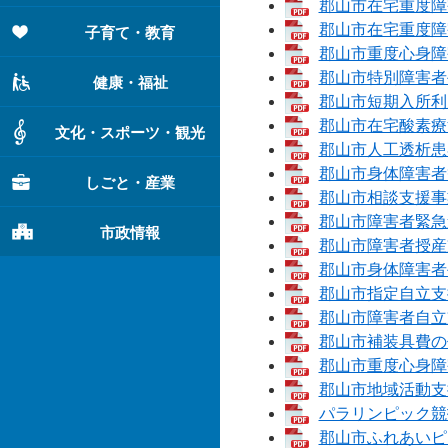
郡山市在宅重度障害
郡山市在宅重度障害
子育て・教育
郡山市重度心身障害
郡山市特別障害者手
健康・福祉
郡山市短期入所利用
郡山市在宅酸素療
文化・スポーツ・観光
郡山市人工透析患者
郡山市身体障害者
しごと・産業
郡山市相談支援事業
郡山市障害者緊急連
市政情報
郡山市障害者授産支
郡山市身体障害者手
郡山市指定自立支援
郡山市障害者自立支
郡山市補装具費の
郡山市重度心身障害
郡山市地域活動支援
パラリンピック競技
郡山市ふれあいピッ