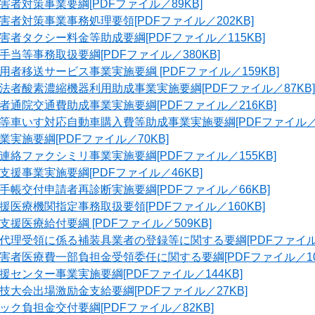
者対策事業要綱[PDFファイル／89KB]
者対策事業事務処理要領[PDFファイル／202KB]
者タクシー料金等助成要綱[PDFファイル／115KB]
当等事務取扱要綱[PDFファイル／380KB]
者移送サービス事業実施要綱 [PDFファイル／159KB]
法者酸素濃縮機器利用助成事業実施要綱[PDFファイル／87KB]
通院交通費助成事業実施要綱[PDFファイル／216KB]
等車いす対応自動車購入費等助成事業実施要綱[PDFファイル／13
実施要綱[PDFファイル／70KB]
絡ファクシミリ事業実施要綱[PDFファイル／155KB]
援事業実施要綱[PDFファイル／46KB]
帳交付申請者再診断実施要綱[PDFファイル／66KB]
医療機関指定事務取扱要領[PDFファイル／160KB]
援医療給付要綱 [PDFファイル／509KB]
代理受領に係る補装具業者の登録等に関する要綱[PDFファイル／
者医療費一部負担金受領委任に関する要綱[PDFファイル／100
センター事業実施要綱[PDFファイル／144KB]
大会出場激励金支給要綱[PDFファイル／27KB]
ク負担金交付要綱[PDFファイル／82KB]