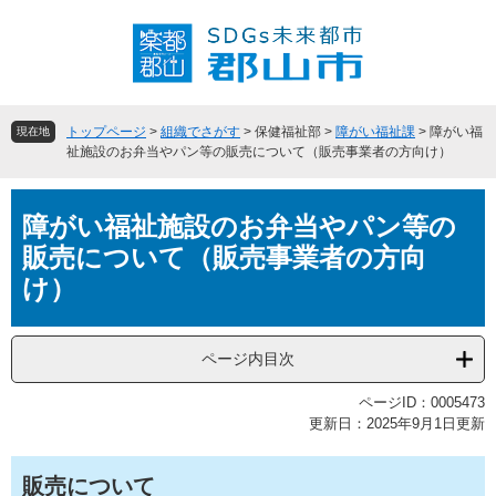
ペ
メ
ー
ニ
ジ
ュ
の
ー
先
を
頭
飛
トップページ
>
組織でさがす
>
保健福祉部
>
障がい福祉課
>
障がい福
現在地
で
ば
祉施設のお弁当やパン等の販売について（販売事業者の方向け）
す
し
。
て
本
本
障がい福祉施設のお弁当やパン等の
文
文
販売について（販売事業者の方向
へ
け）
ページ内目次
ページID：0005473
更新日：2025年9月1日更新
販売について