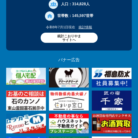
人口：
314,828人
世帯数：
145,597世帯
令和8年7月1日現在
統計情報
統計こおりやま
サイトへ
バナー広告