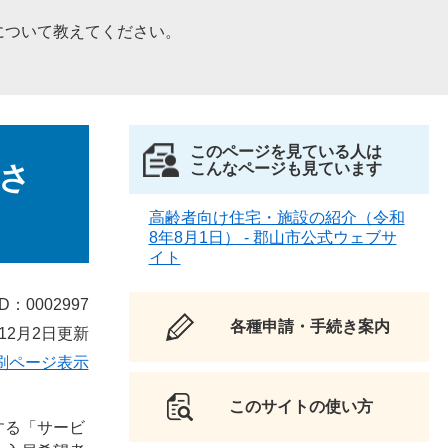
について教えてください。
このページを見ている人は
さ
こんなページも見ています
高齢者向け住宅・施設の紹介（令和
8年8月1日） - 郡山市公式ウェブサ
イト
D：0002997
各種申請・手続き案内
12月2日更新
刷ページ表示
このサイトの使い方
する「サービ