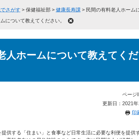
織でさがす
>
保健福祉部
>
健康長寿課
>
民間の有料老人ホーム
ームについて教えてください。
老人ホームについて教えてくだ
ページI
更新日：2021年
印
を提供する「住まい」と食事など日常生活に必要な利便を提供