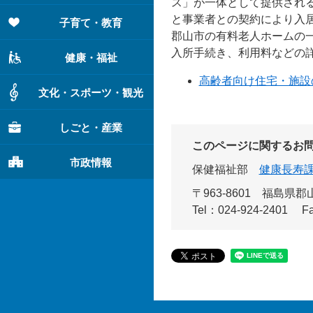
ス」が一体として提供され
と事業者との契約により入
子育て・教育
郡山市の有料老人ホームの
入所手続き、利用料などの
健康・福祉
高齢者向け住宅・施設
文化・スポーツ・観光
しごと・産業
このページに関するお
市政情報
保健福祉部
健康長寿
〒963-8601 福島県
Tel：024-924-2401
F