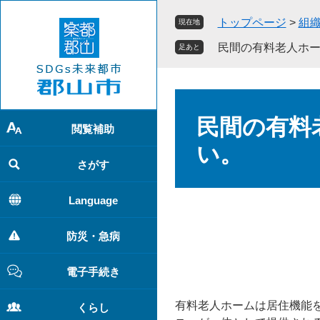
ペ
メ
トップページ
>
組
現在地
ー
ニ
ジ
ュ
民間の有料老人ホ
足あと
の
ー
先
を
頭
飛
本
で
ば
文
民間の有料
す
し
閲覧補助
。
て
い。
本
さがす
文
へ
Language
防災・急病
電子手続き
有料老人ホームは居住機能
くらし