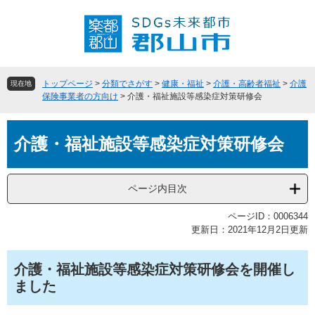
ペ
メ
ー
ニ
ジ
ュ
の
ー
先
を
頭
飛
トップページ
>
分類でさがす
>
健康・福祉
>
介護・高齢者福祉
>
介護
現在地
で
ば
保険事業者の方向け
>
介護・福祉施設等感染症対策研修会
す
し
。
て
本
本
介護・福祉施設等感染症対策研修会
文
文
へ
ページ内目次
ページID：0006344
更新日：2021年12月2日更新
介護・福祉施設等感染症対策研修会を開催し
ました