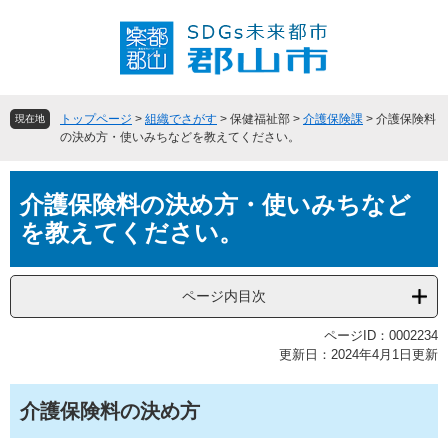
ペ
メ
ー
ニ
ジ
ュ
の
ー
先
を
頭
飛
トップページ
>
組織でさがす
>
保健福祉部
>
介護保険課
>
介護保険料
現在地
で
ば
の決め方・使いみちなどを教えてください。
す
し
。
て
本
本
介護保険料の決め方・使いみちなど
文
文
を教えてください。
へ
ページ内目次
ページID：0002234
更新日：2024年4月1日更新
介護保険料の決め方