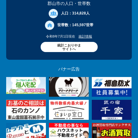
郡山市の人口
・世帯数
人口：
314,828人
世帯数：
145,597世帯
令和8年7月1日現在
統計情報
統計こおりやま
サイトへ
バナー広告