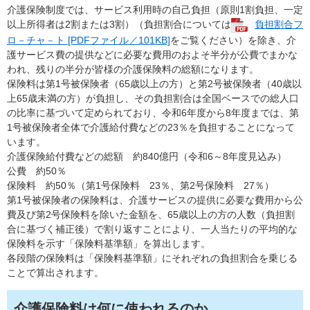
介護保険制度では、サービス利用時の自己負担（原則1割負担、一定
以上所得者は2割または3割）（負担割合については
負担割合フ
ロ－チャ－ト [PDFファイル／101KB]
をご覧ください）を除き、介
護サービス費の提供などに必要な費用のおよそ半分が公費でまかな
われ、残りの半分が皆様の介護保険料の総額になります。
保険料は第1号被保険者（65歳以上の方）と第2号被保険者（40歳以
上65歳未満の方）が負担し、その負担割合は全国ベースでの総人口
の比率に基づいて定められており、令和6年度から8年度までは、第
1号被保険者全体で介護給付費などの23％を負担することになって
います。
介護保険給付費などの総額 約840億円（令和6～8年度見込み）
公費 約50％
保険料 約50％（第1号保険料 23％、第2号保険料 27％）
第1号被保険者の保険料は、介護サービスの提供に必要な費用から公
費及び第2号保険料を除いた金額を、65歳以上の方の人数（負担割
合に基づく補正後）で割り返すことにより、一人当たりの平均的な
保険料を示す「保険料基準額」を算出します。
各段階の保険料は「保険料基準額」にそれぞれの負担割合を乗じる
ことで算出されます。
介護保険料は何に使われるのか