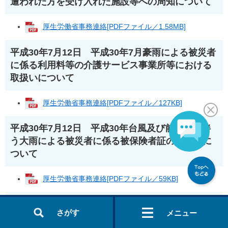
遭われた方を受け入れた施設等への周知について
厚生労働省事務連絡[PDFファイル／1.58MB]
平成30年7月12日 平成30年7月豪雨による被災者
に係る利用料等の介護サービス事業所等における
取扱いについて
厚生労働省事務連絡[PDFファイル／127KB]
平成30年7月12日 平成30年台風及び前線等に伴
う大雨による被災者に係る被保険者証の提示等に
ついて
厚生労働省事務連絡[PDFファイル／59KB]
平成30年7月12日 平成30年台風第7号及び前線等
さがす
メニュー
に伴う大雨により被災した要介護高齢者等への対