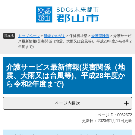
ペ
メ
ー
ニ
ジ
ュ
の
ー
先
を
頭
飛
トップページ
>
組織でさがす
>
保健福祉部
>
介護保険課
>
介護サービ
現在地
で
ば
ス最新情報(災害関係（地震、大雨又は台風等)、平成28年度から令和2
年度まで)
す
し
。
て
本
本
介護サービス最新情報(災害関係（地
文
文
へ
震、大雨又は台風等)、平成28年度か
ら令和2年度まで)
ページ内目次
ページID：0062672
更新日：2023年1月11日更新