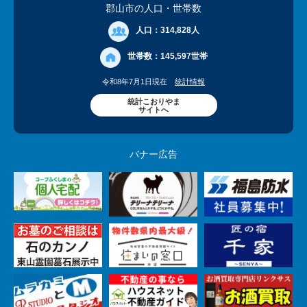
郡山市の人口
・世帯数
人口：
314,828人
世帯数：
145,597世帯
令和8年7月1日現在
統計情報
統計こおりやま
サイトへ
バナー広告