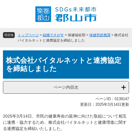
ペ
メ
ー
ニ
ジ
ュ
の
ー
先
を
頭
飛
トップページ
>
組織でさがす
>
保健福祉部
>
保健所総務課
>
株式会社
現在地
で
ば
バイタルネットと連携協定を締結しました
す
し
。
て
本
本
株式会社バイタルネットと連携協定
文
文
を締結しました
へ
ページ内目次
ページID：0139147
更新日：2025年3月14日更新
2025年3月14日、市民の健康寿命の延伸に向けた取組について相互
に連携・協力するため、株式会社バイタルネットと健康増進に関す
る連携協定を締結いたしました。