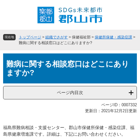
ペ
メ
ー
ニ
ジ
ュ
の
ー
先
を
頭
飛
トップページ
>
組織でさがす
>
保健福祉部
>
保健所保健・感染症課
>
現在地
で
ば
難病に関する相談窓口はどこにありますか?
す
し
。
て
本
本
難病に関する相談窓口はどこにあり
文
文
ますか?
へ
ページ内目次
ページID：0007332
更新日：2021年12月2日更新
福島県難病相談・支援センター、郡山市保健所保健・感染症課、福
島県健康増進課です。詳細は、下記にお問い合わせください。