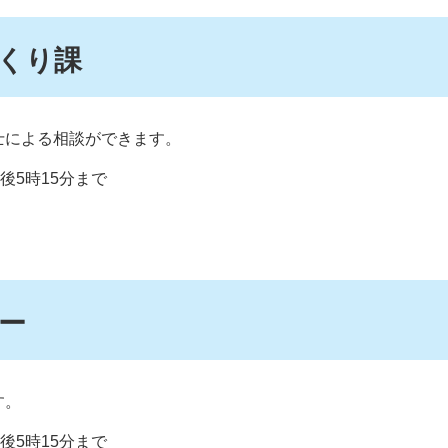
くり課
士による相談ができます。
後5時15分まで
ー
。​
後5時15分まで