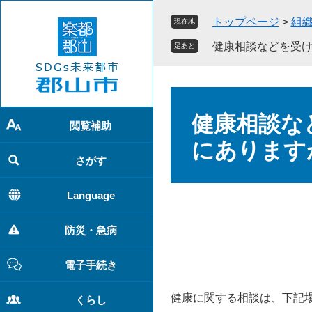
ペ
メ
トップページ
>
組
現在地
ー
ニ
ジ
ュ
健康相談などを受け
足あと
の
ー
先
を
頭
飛
本
で
ば
文
健康相談な
す
し
閲覧補助
。
て
にあります
本
さがす
文
へ
Language
防災・急病
電子手続き
健康に関する相談は、下記
くらし