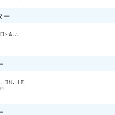
ター
富田を含む）
ー
田、田村、中田
ー内
ー