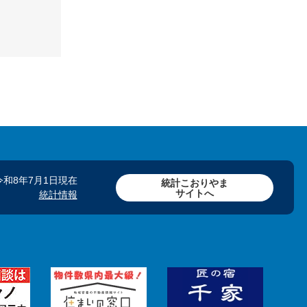
令和8年7月1日現在
統計こおりやま
サイトへ
統計情報