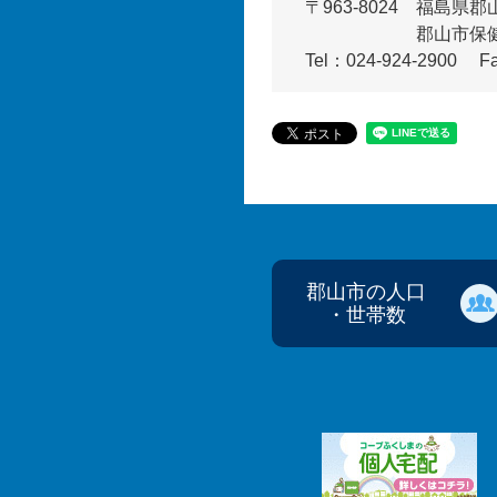
〒963-8024
福島県郡山
郡山市保
Tel：024-924-2900
F
郡山市の人口
・世帯数