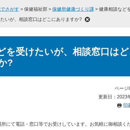
織でさがす
>
保健福祉部
>
保健所健康づくり課
>
健康相談など
たいが、相談窓口はどこにありますか?
どを受けたいが、相談窓口はど
か?
ページI
更新日：2023
印
場所にて電話・窓口等でお受けしています。お気軽に御相談く