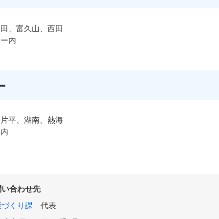
和田、富久山、西田
ター内
ー
、片平、湖南、熱海
ー内
問い合わせ先
康づくり課
代表