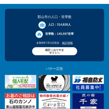
郡山市の人口
・世帯数
人口：
314,828人
世帯数：
145,597世帯
令和8年7月1日現在
統計情報
統計こおりやま
サイトへ
バナー広告