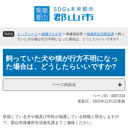
ペ
メ
ー
ニ
ジ
ュ
の
ー
先
を
頭
飛
トップページ
>
組織でさがす
>
保健福祉部
>
保健所生活衛生課
>
飼っ
現在地
で
ば
ていた犬や猫が行方不明になった場合は、どうしたらいいですか?
す
し
。
て
本
本
飼っていた犬や猫が行方不明になっ
文
文
た場合は、どうしたらいいですか?
へ
ページ内目次
ページID：0007224
更新日：2021年12月2日更新
収容している犬や猫及び市民が保護している情報と照合しますの
で、郡山市保健所生活衛生課までご連絡ください。