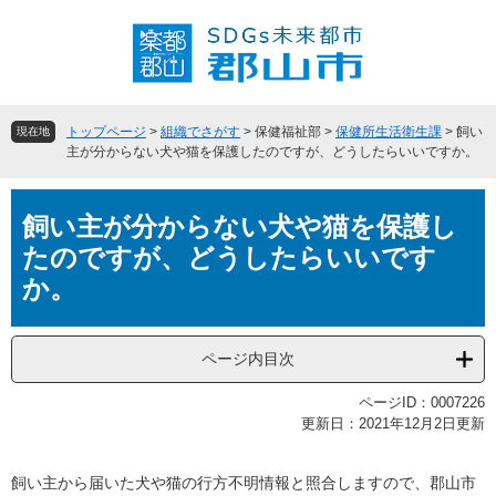
ペ
メ
ー
ニ
ジ
ュ
の
ー
先
を
頭
飛
トップページ
>
組織でさがす
>
保健福祉部
>
保健所生活衛生課
>
飼い
現在地
で
ば
主が分からない犬や猫を保護したのですが、どうしたらいいですか。
す
し
。
て
本
本
飼い主が分からない犬や猫を保護し
文
文
たのですが、どうしたらいいです
へ
か。
ページ内目次
ページID：0007226
更新日：2021年12月2日更新
飼い主から届いた犬や猫の行方不明情報と照合しますので、郡山市