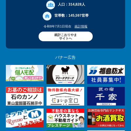
人口：
314,828人
世帯数：
145,597世帯
令和8年7月1日現在
統計情報
統計こおりやま
サイトへ
バナー広告