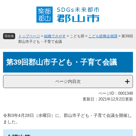
ペ
メ
ー
ニ
ジ
ュ
の
ー
先
を
頭
飛
トップページ
>
組織でさがす
>
こども部
>
こども総務企画課
>
第39回
現在地
で
ば
郡山市子ども・子育て会議
す
し
。
て
本
本
第39回郡山市子ども・子育て会議
文
文
へ
ページ内目次
ページID：0001348
更新日：2021年12月2日更新
令和3年4月28日（水曜日）に、郡山市子ども・子育て会議を開催し
ました。