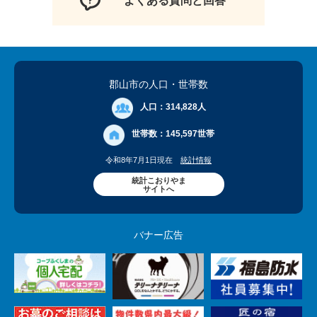
よくある質問と回答
郡山市の人口
・世帯数
人口：
314,828人
世帯数：
145,597世帯
令和8年7月1日現在
統計情報
統計こおりやま
サイトへ
バナー広告