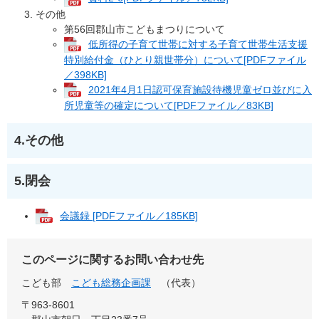
その他
第56回郡山市こどもまつりについて
低所得の子育て世帯に対する子育て世帯生活支援
特別給付金（ひとり親世帯分）について[PDFファイル
／398KB]
2021年4月1日認可保育施設待機児童ゼロ並びに入
所児童等の確定について[PDFファイル／83KB]
4.その他
5.閉会
会議録 [PDFファイル／185KB]
このページに関するお問い合わせ先
こども部
こども総務企画課
（代表）
〒963-8601