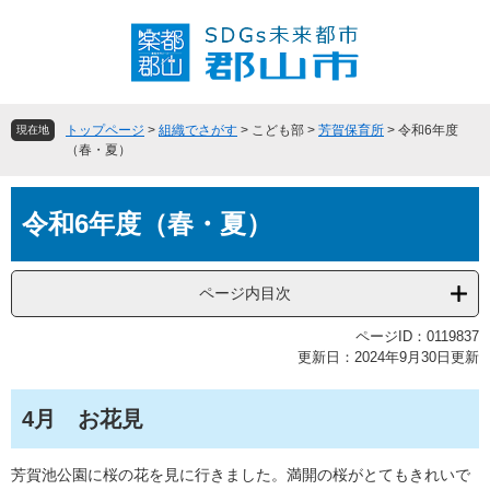
ペ
メ
ー
ニ
ジ
ュ
の
ー
先
を
頭
飛
トップページ
>
組織でさがす
>
こども部
>
芳賀保育所
>
令和6年度
現在地
で
ば
（春・夏）
す
し
。
て
本
本
令和6年度（春・夏）
文
文
へ
ページ内目次
ページID：0119837
更新日：2024年9月30日更新
4月 お花見
芳賀池公園に桜の花を見に行きました。満開の桜がとてもきれいで