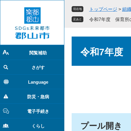
ペ
メ
トップページ
>
組
現在地
ー
ニ
ジ
ュ
令和7年度 保育所
足あと
の
ー
先
を
頭
飛
本
で
ば
文
令和7年度
す
し
閲覧補助
。
て
本
さがす
文
へ
Language
防災・急病
電子手続き
プール開き
くらし