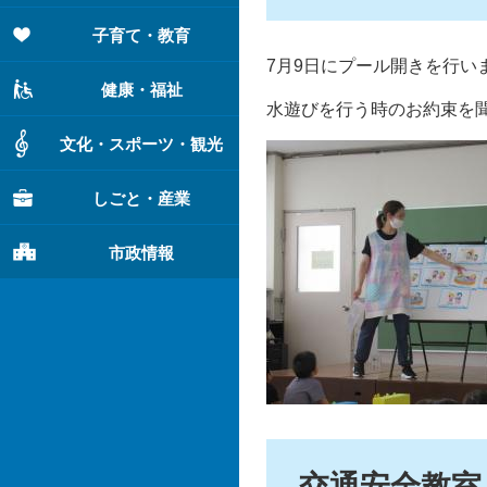
子育て・教育
7月9日にプール開きを行い
健康・福祉
水遊びを行う時のお約束を
文化・スポーツ・観光
しごと・産業
市政情報
交通安全教室