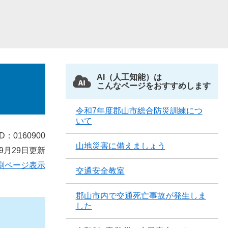
AI（人工知能）は
こんなページをおすすめします
令和7年度郡山市総合防災訓練につ
いて
D：0160900
山地災害に備えましょう
9月29日更新
刷ページ表示
交通安全教室
郡山市内で交通死亡事故が発生しま
した