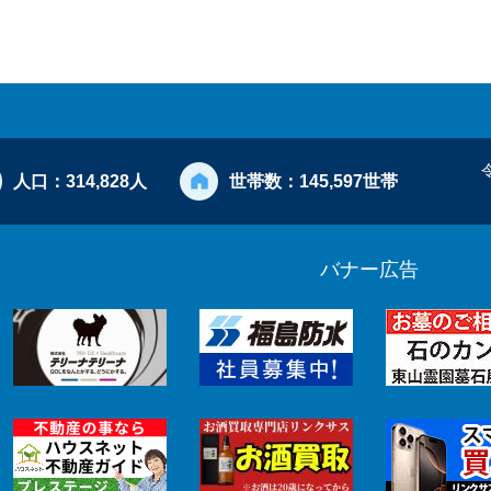
人口：
314,828人
世帯数：
145,597世帯
バナー広告