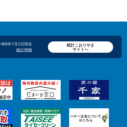
令和8年7月1日現在
統計こおりやま
サイトへ
統計情報