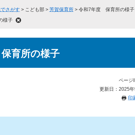
織でさがす
>
こども部
>
芳賀保育所
>
令和7年度 保育所の様子
の様子
 保育所の様子
ページI
更新日：2025年
印