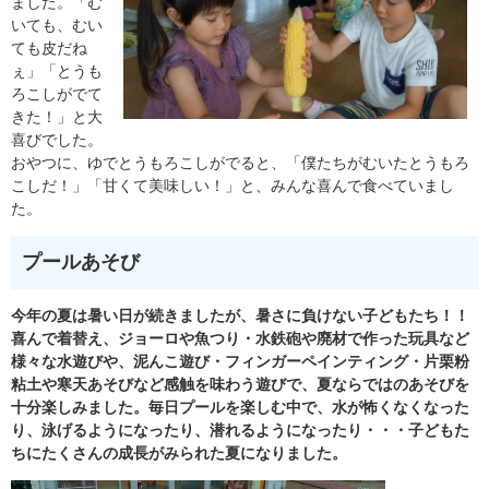
ました。「む
いても、むい
ても皮だね
ぇ」「とうも
ろこしがでて
きた！」と大
喜びでした。
おやつに、ゆでとうもろこしがでると、「僕たちがむいたとうもろ
こしだ！」「甘くて美味しい！」と、みんな喜んで食べていまし
た。
プールあそび
今年の夏は暑い日が続きましたが、暑さに負けない子どもたち！！
喜んで着替え、ジョーロや魚つり・水鉄砲や廃材で作った玩具など
様々な水遊びや、泥んこ遊び・フィンガーペインティング・片栗粉
粘土や寒天あそびなど感触を味わう遊びで、夏ならではのあそびを
十分楽しみました。毎日プールを楽しむ中で、水が怖くなくなった
り、泳げるようになったり、潜れるようになったり・・・子どもた
ちにたくさんの成長がみられた夏になりました。