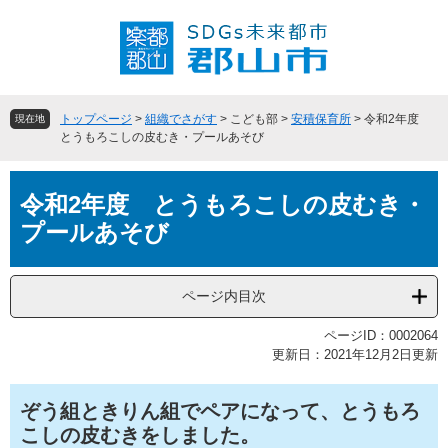
ペ
メ
ー
ニ
ジ
ュ
の
ー
先
を
頭
飛
トップページ
>
組織でさがす
>
こども部
>
安積保育所
>
令和2年度
現在地
で
ば
とうもろこしの皮むき・プールあそび
す
し
。
て
本
本
令和2年度 とうもろこしの皮むき・
文
文
プールあそび
へ
ページ内目次
ページID：0002064
更新日：2021年12月2日更新
ぞう組ときりん組でペアになって、とうもろ
こしの皮むきをしました。