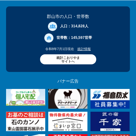
郡山市の人口
・世帯数
人口：
314,828人
世帯数：
145,597世帯
令和8年7月1日現在
統計情報
統計こおりやま
サイトへ
バナー広告