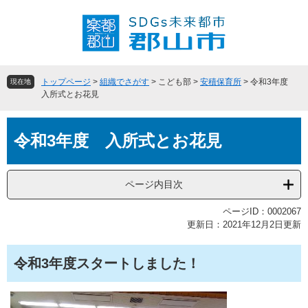
ペ
メ
ー
ニ
ジ
ュ
の
ー
先
を
頭
飛
トップページ
>
組織でさがす
>
こども部
>
安積保育所
>
令和3年度
現在地
で
ば
入所式とお花見
す
し
。
て
本
本
令和3年度 入所式とお花見
文
文
へ
ページ内目次
ページID：0002067
更新日：2021年12月2日更新
令和3年度スタートしました！