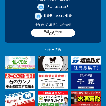
人口：
314,828人
世帯数：
145,597世帯
令和8年7月1日現在
統計情報
統計こおりやま
サイトへ
バナー広告