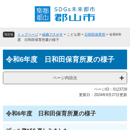
ペ
メ
ー
ニ
ジ
ュ
の
ー
先
を
頭
飛
トップページ
>
組織でさがす
>
こども部
>
日和田保育所
>
令和6年
現在地
で
ば
度 日和田保育所夏の様子
す
し
。
て
本
本
令和6年度 日和田保育所夏の様子
文
文
へ
ページ内目次
ページID：0123729
更新日：2024年9月27日更新
令和6年度 日和田保育所夏の様子