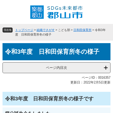
ペ
メ
ー
ニ
ジ
ュ
の
ー
先
を
頭
飛
トップページ
>
組織でさがす
>
こども部
>
日和田保育所
>
令和3年
現在地
で
ば
度 日和田保育所冬の様子
す
し
。
て
本
本
令和3年度 日和田保育所冬の様子
文
文
へ
ページ内目次
ページID：0016357
更新日：2022年2月5日更新
令和3年度 日和田保育所冬の様子です